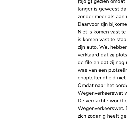
(tijdig) gezien omdat 
langer is geweest da
zonder meer als aanm
Daarvoor zijn bijkome
Niet is komen vast t
is komen vast te sta
zijn auto. Wel hebben
verklaard dat zij plo
de file en dat zij nog
was van een plotsel
onoplettendheid niet o
Omdat naar het oordee
Wegenverkeerswet 
De verdachte wordt e
Wegenverkeerswet. De
zich zodanig heeft g