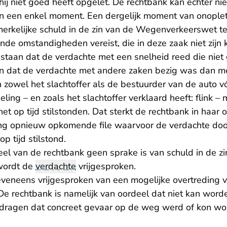
hij niet goed heeft opgelet. De rechtbank kan echter nie
n een enkel moment. Een dergelijk moment van onoplett
erkelijke schuld in de zin van de Wegenverkeerswet te 
nde omstandigheden vereist, die in deze zaak niet zijn 
e staan dat de verdachte met een snelheid reed die nie
an dat de verdachte met andere zaken bezig was dan m
 zowel het slachtoffer als de bestuurder van de auto v
tseling – en zoals het slachtoffer verklaard heeft: flink
 net op tijd stilstonden. Dat sterkt de rechtbank in haar
ing opnieuw opkomende file waarvoor de verdachte do
p tijd stilstond.
l van de rechtbank geen sprake is van schuld in de zin
wordt de
verdachte
vrijgesproken.
veneens vrijgesproken van een mogelijke overtreding va
 rechtbank is namelijk van oordeel dat niet kan worde
edragen dat concreet gevaar op de weg werd of kon wo