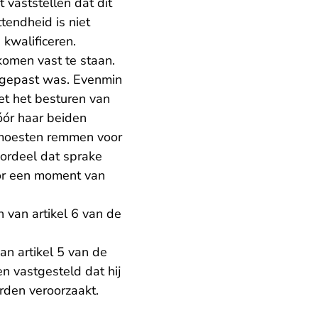
t vaststellen dat dit
endheid is niet
kwalificeren.
komen vast te staan.
t gepast was. Evenmin
et het besturen van
óór haar beiden
 – moesten remmen voor
 oordeel dat sprake
or een moment van
 van artikel 6 van de
n artikel 5 van de
n vastgesteld dat hij
rden veroorzaakt.