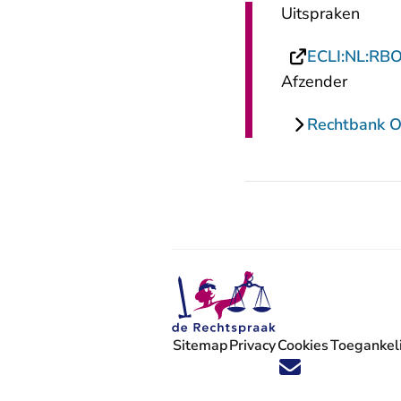
Uitspraken
ECLI:NL:RB
Afzender
Rechtbank O
Sitemap
Privacy
Cookies
Toegankeli
Volg ons op X (Twitter) - U verlaat
Volg ons op Facebook - U verlaa
Volg ons op Instagram - U ve
Volg ons op Youtube - U 
Volg ons op LinkedIn -
'Blijf op de hoogte