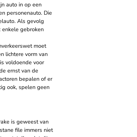
n auto in op een
 een personenauto. Die
lauto. Als gevolg
: enkele gebroken
genverkeerswet moet
en lichtere vorm van
 is voldoende voor
de ernst van de
factoren bepalen of er
stig ook, spelen geen
prake is geweest van
tane file immers niet