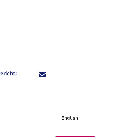
ericht:
Deel dit nieuwsbericht via X - U verlaat Rechtspraa
Deel dit nieuwsbericht via Facebook - U verlaat
Deel dit nieuwsbericht via e-mail
Deel dit nieuwsbericht via LinkedIn - U v
English