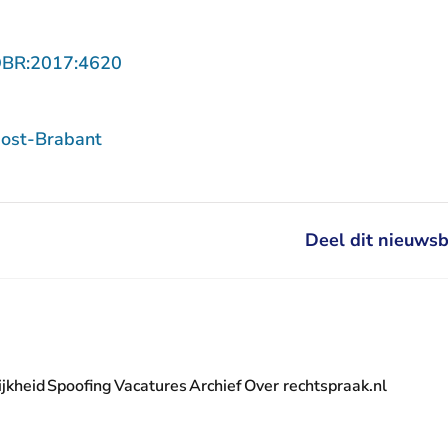
- U verlaat Rechtspraak.nl
OBR:2017:4620
ost-Brabant
Deel dit nieuwsb
jkheid
Spoofing
Vacatures
Archief
Over rechtspraak.nl
- U verlaat Rechtspraak.nl
 Rechtspraak.nl
t Rechtspraak.nl
rlaat Rechtspraak.nl
verlaat Rechtspraak.nl
 U verlaat Rechtspraak.nl
' nieuwsbrief - U verlaat Rechtspraak.nl