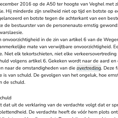
ecember 2016 op de A50 ter hoogte van Veghel met zij
ile. Hij minderde zijn snelheid niet op tijd en botste op
elanceerd en botste tegen de achterkant van een beste
te de bestuurster van de personenauto ernstig gewond
warslaesie.
an onvoorzichtigheid in de zin van artikel 6 van de We
anmerkelijke mate van verwijtbare onvoorzichtigheid. E
. Niet elk tekortschieten, niet elke verkeersovertreding
uld volgens artikel 6. Gekeken wordt naar de aard en 
 en naar de omstandigheden van die
overtreding
. Deze 
ake is van schuld. De gevolgen van het ongeluk, hoe ern
an de schuld.
schuld
 dat uit de verklaring van de verdachte volgt dat er s
ettendheid. De verdachte heeft de vóór hem plots onts