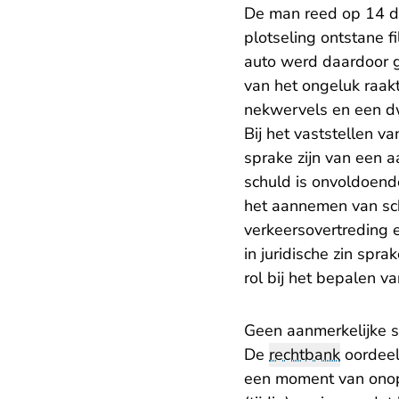
De man reed op 14 d
plotseling ontstane f
auto werd daardoor g
van het ongeluk raak
nekwervels en een d
Bij het vaststellen v
sprake zijn van een a
schuld is onvoldoende
het aannemen van sch
verkeersovertreding
in juridische zin spr
rol bij het bepalen v
Geen aanmerkelijke 
De
rechtbank
oordeelt
een moment van onopl