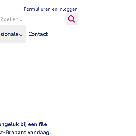
- U verlaat Rechtspraak.nl
Formulieren en inloggen
eken binnen de Rechtspraak
Zoeken
sionals
Contact
geluk bij een file
st-Brabant vandaag.