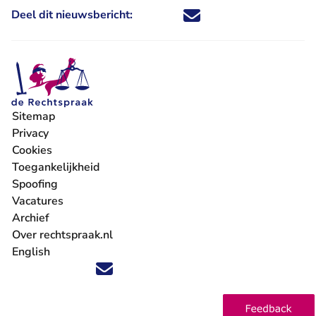
Deel dit nieuwsbericht:
Deel dit nieuwsbericht via X - U 
Deel dit nieuwsbericht via Fa
Deel dit nieuwsbericht via
Deel dit nieuwsbericht
Sitemap
Privacy
Cookies
Toegankelijkheid
Spoofing
Vacatures
- U verlaat Rechtspraak.nl
Archief
Over rechtspraak.nl
English
Volg ons op X (Twitter) - U verlaat Rechtspraak.nl
Volg ons op Facebook - U verlaat Rechtspraak.nl
Volg ons op Instagram - U verlaat Rechtspraak.nl
Volg ons op Youtube - U verlaat Rechtspraak.nl
Volg ons op LinkedIn - U verlaat Rechtspraak.n
'Blijf op de hoogte' nieuwsbrief - U verlaat