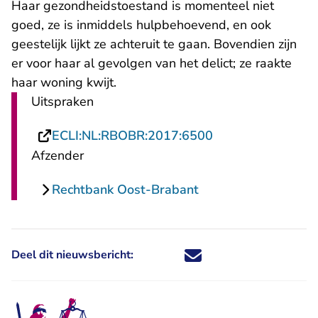
Haar gezondheidstoestand is momenteel niet
goed, ze is inmiddels hulpbehoevend, en ook
geestelijk lijkt ze achteruit te gaan. Bovendien zijn
er voor haar al gevolgen van het delict; ze raakte
haar woning kwijt.
Uitspraken
- U verlaat Recht
ECLI:NL:RBOBR:2017:6500
Afzender
Rechtbank Oost-Brabant
Deel dit nieuwsbericht:
Deel dit nieuwsbericht via X - U 
Deel dit nieuwsbericht via Fa
Deel dit nieuwsbericht via
Deel dit nieuwsbericht