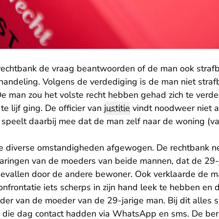
echtbank de vraag beantwoorden of de man ook strafba
handeling. Volgens de verdediging is de man niet stra
De man zou het volste recht hebben gehad zich te verd
 lijf ging. De officier van
justitie
vindt noodweer niet a
tie speelt daarbij mee dat de man zelf naar de woning (
de diverse omstandigheden afgewogen. De rechtbank n
laringen van de moeders van beide mannen, dat de 29-j
vallen door de andere bewoner. Ook verklaarde de m
nfrontatie iets scherps in zijn hand leek te hebben en
der van de moeder van de 29-jarige man. Bij dit alles s
 die dag contact hadden via WhatsApp en sms. De beri