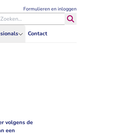
- U verlaat Rechtspraak.nl
Formulieren en inloggen
eken binnen de Rechtspraak
Zoeken
sionals
Contact
er volgens de
an een