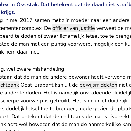
x in Oss stak. Dat betekent dat de daad niet strafb
krijgt.
g in mei 2017 samen met zijn moeder naar een andere
rtementencomplex. De
officier van justitie
verweet de man
eerd te doden of zwaar lichamelijk letsel toe te breng
 haalde de man met een puntig voorwerp, mogelijk een kur
ak hem daar mee.
g, wel zware mishandeling
e staan dat de man de andere bewoner heeft verwond m
echtbank
Oost-Brabant kan uit de
bewijsmiddelen
niet a
 ander te doden. Het is namelijk onvoldoende duideli
scherpe voorwerp is gebruikt. Het is ook niet duidelijk 
s dodelijk letsel toe te brengen, mede gezien de plaat
aakt. Dat betekent dat de rechtbank de man vrijspreekt
nk acht wel bewezen dat de man de aanmerkelijke kan