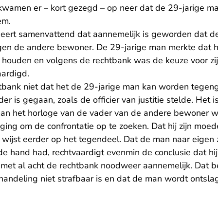
wamen er – kort gezegd – op neer dat de 29-jarige ma
em.
eert samenvattend dat aannemelijk is geworden dat de
en de andere bewoner. De 29-jarige man merkte dat het 
 houden en volgens de rechtbank was de keuze voor zi
ardigd.
chtbank niet dat het de 29-jarige man kan worden tegen
r is gegaan, zoals de officier van justitie stelde. Het 
man het horloge van de vader van de andere bewoner w
ging om de confrontatie op te zoeken. Dat hij zijn moed
f, wijst eerder op het tegendeel. Dat de man naar eig
 de hand had, rechtvaardigt evenmin de conclusie dat hi
Al met al acht de rechtbank noodweer aannemelijk. Dat b
handeling niet strafbaar is en dat de man wordt ontsla