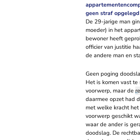
appartementencomple
geen straf opgelegd 
De 29-jarige man gin
moeder) in het appa
bewoner heeft geprob
officier van justitie
de andere man en st
Geen poging doodsla
Het is komen vast t
voorwerp, maar de
r
daarmee opzet had de
met welke kracht het 
voorwerp geschikt wa
waar de ander is ger
doodslag. De rechtba