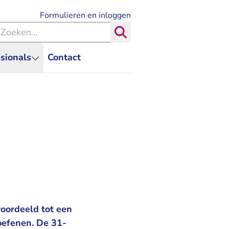
- U verlaat Rechtspraak.nl
Formulieren en inloggen
eken binnen de Rechtspraak
Zoeken
sionals
Contact
oordeeld tot een
toefenen. De 31-