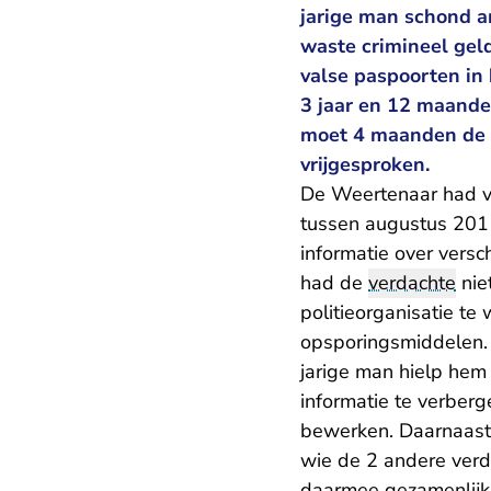
jarige man schond 
waste crimineel geld
valse paspoorten in 
3 jaar en 12 maande
moet 4 maanden de ce
vrijgesproken.
De Weertenaar had van
tussen augustus 201
informatie over vers
had de
verdachte
nie
politieorganisatie t
opsporingsmiddelen.
jarige man hielp hem 
informatie te verberg
bewerken. Daarnaast 
wie de 2 andere verd
daarmee gezamenlijk 