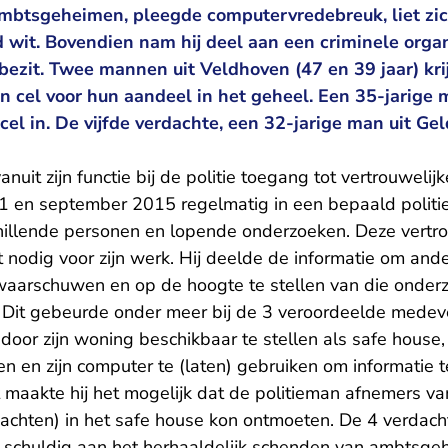
ambtsgeheimen, pleegde computervredebreuk, liet z
 wit. Bovendien nam hij deel aan een criminele organ
bezit. Twee mannen uit Veldhoven (47 en 39 jaar) krij
n cel voor hun aandeel in het geheel. Een 35-jarige 
l in. De vijfde verdachte, een 32-jarige man uit Gel
uit zijn functie bij de politie toegang tot vertrouwelij
1 en september 2015 regelmatig in een bepaald politi
chillende personen en lopende onderzoeken. Deze vertr
t nodig voor zijn werk. Hij deelde de informatie om and
e waarschuwen en op de hoogte te stellen van die onder
 Dit gebeurde onder meer bij de 3 veroordeelde medev
door zijn woning beschikbaar te stellen als safe house,
en en zijn computer te (laten) gebruiken om informatie t
maakte hij het mogelijk dat de politieman afnemers van
achten) in het safe house kon ontmoeten. De 4 verdach
schuldig aan het herhaaldelijk schenden van ambtsge