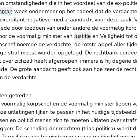
en omstandigheden die in het voordeel van de ex-poli
dsman
wees onder meer op het nadeel dat de verdacht
exorbitant negatieve media-aandacht voor deze zaak. 
mede door toedoen van onder andere de voormalig korp
door de voormalig minister van
Justitie
en Veiligheid tot
pschef noemde de verdachte “de rotste appel aller tijden
hoge straf moest worden opgelegd. De rechtbank oordee
ver zichzelf heeft afgeroepen, immers is hij degene die
gde. De grote aandacht geeft ook aan hoe zeer de recht
n de verdachte.
eten getreden
voormalig korpschef en de voormalig minister liepen vo
eze uitlatingen lijken te passen in het huidige tijdsbeel
sen en politici menen zich te moeten uitlaten over straf
iggen. De scheiding der machten (trias politica) wordt
 Terwijl van een bewindsman en een politiechef ook in