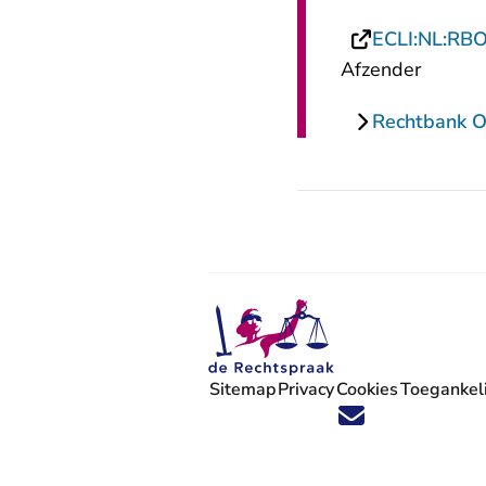
ECLI:NL:RB
Afzender
Rechtbank O
Sitemap
Privacy
Cookies
Toegankeli
Volg ons op X (Twitter) - U verlaat
Volg ons op Facebook - U verlaa
Volg ons op Instagram - U ve
Volg ons op Youtube - U 
Volg ons op LinkedIn -
'Blijf op de hoogte