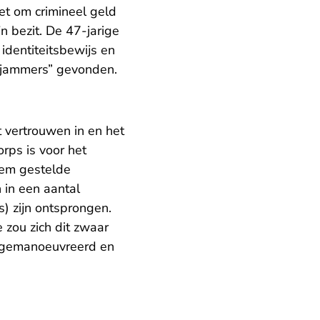
et om crimineel geld
n bezit. De 47-jarige
dentiteitsbewijs en
n “jammers” gevonden.
 vertrouwen in en het
rps is voor het
hem gestelde
 in een aantal
) zijn ontsprongen.
 zou zich dit zwaar
ol gemanoeuvreerd en