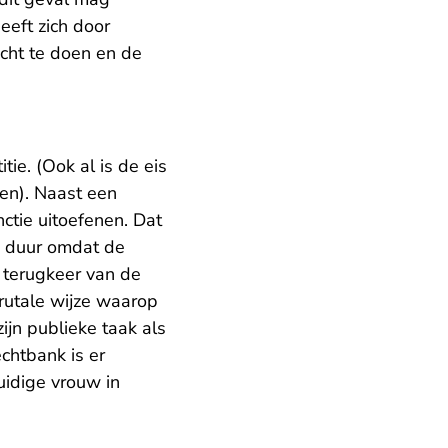
eeft zich door
echt te doen en de
itie. (Ook al is de eis
ten). Naast een
ctie uitoefenen. Dat
e duur omdat de
 terugkeer van de
rutale wijze waarop
ijn publieke taak als
chtbank is er
uidige vrouw in