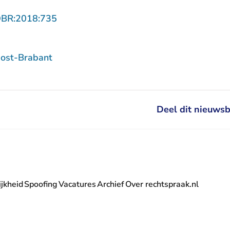
- U verlaat Rechtspraak.nl
OBR:2018:735
ost-Brabant
Deel dit nieuwsb
jkheid
Spoofing
Vacatures
Archief
Over rechtspraak.nl
- U verlaat Rechtspraak.nl
 Rechtspraak.nl
t Rechtspraak.nl
rlaat Rechtspraak.nl
verlaat Rechtspraak.nl
 U verlaat Rechtspraak.nl
' nieuwsbrief - U verlaat Rechtspraak.nl