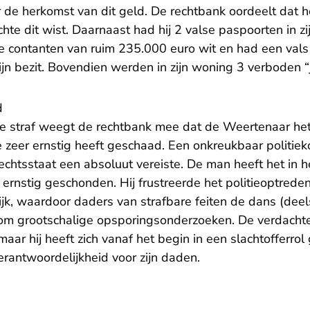
 de herkomst van dit geld. De rechtbank oordeelt dat h
hte dit wist. Daarnaast had hij 2 valse paspoorten in zij
contanten van ruim 235.000 euro wit en had een vals i
 zijn bezit. Bovendien werden in zijn woning 3 verbode
d
de straf weegt de rechtbank mee dat de Weertenaar het
e zeer ernstig heeft geschaad. Een onkreukbaar politieko
rechtsstaat een absoluut vereiste. De man heeft het in 
ernstig geschonden. Hij frustreerde het politieoptreden
k, waardoor daders van strafbare feiten de dans (deels
 om grootschalige opsporingsonderzoeken. De verdachte
aar hij heeft zich vanaf het begin in een slachtofferr
rantwoordelijkheid voor zijn daden.