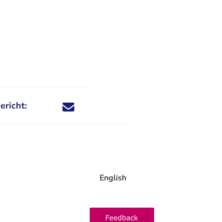
ericht:
Deel dit nieuwsbericht via X - U verlaat Rechtspraa
Deel dit nieuwsbericht via Facebook - U verlaat
Deel dit nieuwsbericht via e-mail
Deel dit nieuwsbericht via LinkedIn - U v
English