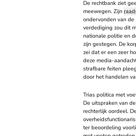
De rechtbank ziet ge
meewegen. Zijn
raa
ondervonden van de 
verdediging zou dit 
nationale politie en 
zijn gestegen. De kor
zei dat er een zeer 
deze media-aandacht o
strafbare feiten plee
door het handelen va
Trias politica met vo
De uitspraken van de 
rechterlijk oordeel. D
overheidsfunctionaris
ter beoordeling voorl
met voeten getreden.