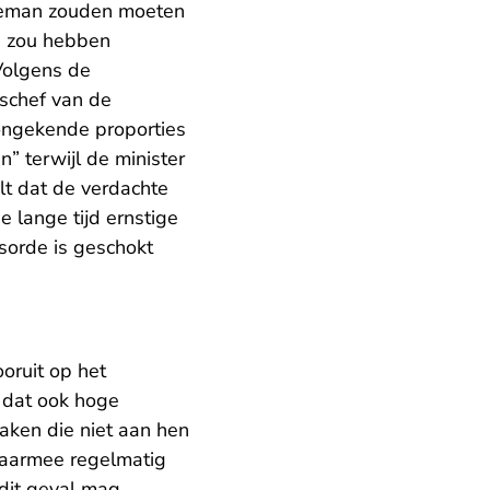
tieman zouden moeten
e zou hebben
Volgens de
schef van de
 ongekende proporties
” terwijl de minister
lt dat de verdachte
 lange tijd ernstige
sorde is geschokt
oruit op het
d dat ook hoge
zaken die niet aan hen
 daarmee regelmatig
 dit geval mag