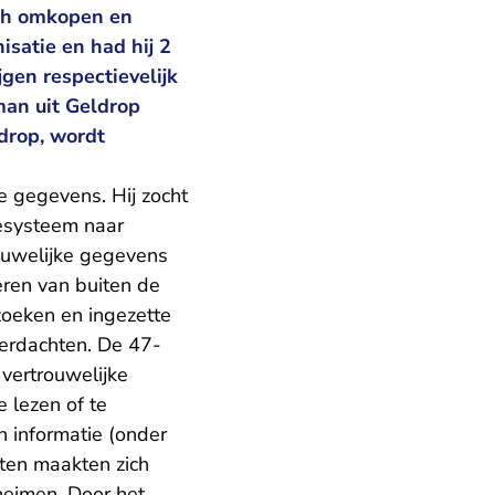
ich omkopen en
isatie en had hij 2
gen respectievelijk
man uit Geldrop
drop, wordt
ke gegevens. Hij zocht
esysteem naar
ouwelijke gegevens
eren van buiten de
zoeken en ingezette
erdachten. De 47-
 vertrouwelijke
e lezen of te
 informatie (onder
ten maakten zich
heimen. Door het