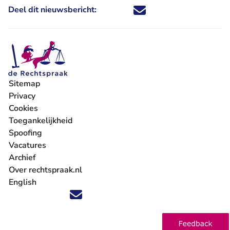
Deel dit nieuwsbericht:
Deel dit nieuwsbericht via X - U 
Deel dit nieuwsbericht via Fa
Deel dit nieuwsbericht via
Deel dit nieuwsbericht
Sitemap
Privacy
Cookies
Toegankelijkheid
Spoofing
Vacatures
- U verlaat Rechtspraak.nl
Archief
Over rechtspraak.nl
English
Volg ons op X (Twitter) - U verlaat Rechtspraak.nl
Volg ons op Facebook - U verlaat Rechtspraak.nl
Volg ons op Instagram - U verlaat Rechtspraak.nl
Volg ons op Youtube - U verlaat Rechtspraak.nl
Volg ons op LinkedIn - U verlaat Rechtspraak.n
'Blijf op de hoogte' nieuwsbrief - U verlaat