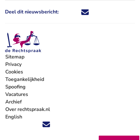
Deel dit nieuwsbericht:
Deel dit nieuwsbericht via X - U 
Deel dit nieuwsbericht via Fa
Deel dit nieuwsbericht via
Deel dit nieuwsbericht
Sitemap
Privacy
Cookies
Toegankelijkheid
Spoofing
Vacatures
- U verlaat Rechtspraak.nl
Archief
Over rechtspraak.nl
English
Volg ons op X (Twitter) - U verlaat Rechtspraak.nl
Volg ons op Facebook - U verlaat Rechtspraak.nl
Volg ons op Instagram - U verlaat Rechtspraak.nl
Volg ons op Youtube - U verlaat Rechtspraak.nl
Volg ons op LinkedIn - U verlaat Rechtspraak.n
'Blijf op de hoogte' nieuwsbrief - U verlaat