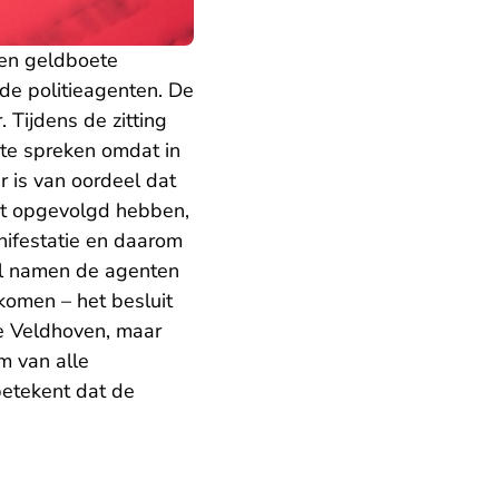
en geldboete
de politieagenten. De
 Tijdens de zitting
 te spreken omdat in
r is van oordeel dat
et opgevolgd hebben,
nifestatie en daarom
al namen de agenten
omen – het besluit
e Veldhoven, maar
m van alle
betekent dat de