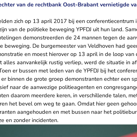
echter van de rechtbank Oost-Brabant vernietigde v
elden zich op 13 april 2017 bij een conferentiecentrum
zijn van de politieke beweging YPFDJ uit hun land. Sa
uchtelingen demonstreerden de 24 mannen tegen de aan
ieke beweging. De burgemeester van Veldhoven had ge
onstratie en moest hierover op 13 april in de loop van
alles aanvankelijk rustig verliep, werd de situatie in a
Toen er bussen met leden van de YPFDJ bij het confere
d er binnen de grote groep demonstranten echter een s
ief naar de aanwezige politieagenten en congresgang
en daarom meerdere keren, in verschillende talen, me
ren het bevel om weg te gaan. Omdat hier geen gehoo
anten aangehouden en met bussen naar het politiebure
jze en zonder incidenten.