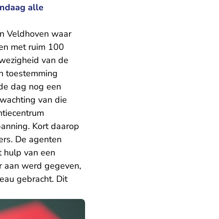
andaag alle
 in Veldhoven waar
men met ruim 100
wezigheid van de
en toestemming
 de dag nog een
fwachting van die
ntiecentrum
panning. Kort daarop
ers. De agenten
t hulp van een
r aan werd gegeven,
au gebracht. Dit