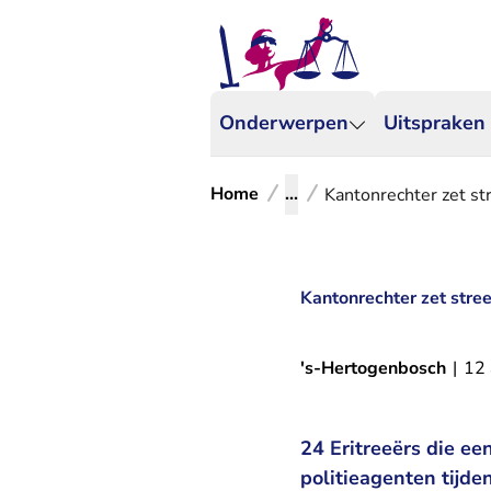
Onderwerpen
Uitspraken
Home
...
Kantonrechter zet st
Kantonrechter zet stree
's-Hertogenbosch
|
12 
24 Eritreeërs die e
politieagenten tijde