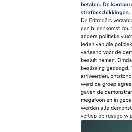
betalen. De kantonr
strafbeschikkingen.
De Eritreeërs verzam
een bijeenkomst zou 
andere politieke vl
leden van die polit
verleend voor de dem
besluit nemen. Omdat 
beslissing gedoogd. 
arriveerden, ontston
werd de groep agress
gaven de demonstrant
megafoon en in geba
werden alle demonstr
verliep op rustige wi