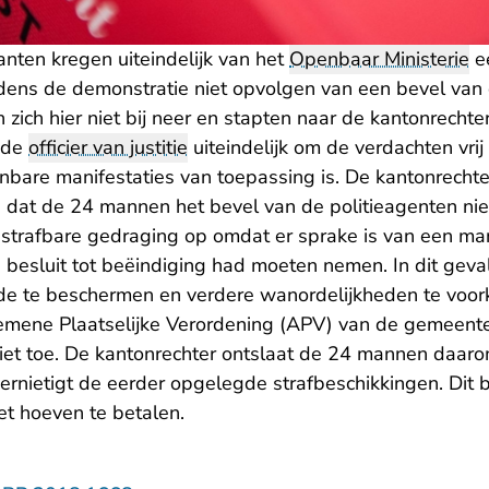
ten kregen uiteindelijk van het
Openbaar Ministerie
e
jdens de demonstratie niet opvolgen van een bevel van 
zich hier niet bij neer en stapten naar de kantonrechter.
g de
officier van justitie
uiteindelijk om de verdachten vrij
nbare manifestaties van toepassing is. De kantonrechte
dat de 24 mannen het bevel van de politieagenten ni
 strafbare gedraging op omdat er sprake is van een ma
besluit tot beëindiging had moeten nemen. In dit gev
e te beschermen en verdere wanordelijkheden te voork
emene Plaatselijke Verordening (APV) van de gemeent
iet toe. De kantonrechter ontslaat de 24 mannen daaro
ernietigt de eerder opgelegde strafbeschikkingen. Dit 
t hoeven te betalen.