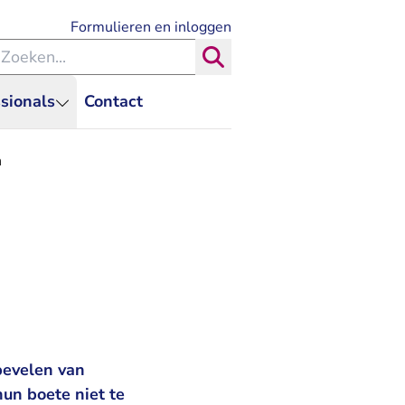
- U verlaat Rechtspraak.nl
Formulieren en inloggen
eken binnen de Rechtspraak
Zoeken
sionals
Contact
n
bevelen van
hun boete niet te