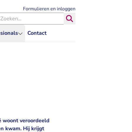
- U verlaat Rechtspraak.nl
Formulieren en inloggen
eken binnen de Rechtspraak
Zoeken
sionals
Contact
ë woont veroordeeld
n kwam. Hij krijgt