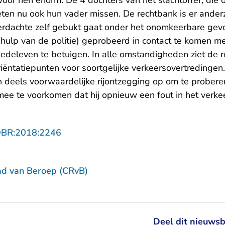
voor hen enorm. De 4 dochters van het slachtoffer, die o
ten nu ook hun vader missen. De rechtbank is er anderz
erdachte zelf gebukt gaat onder het onomkeerbare gevol
hulp van de politie) geprobeerd in contact te komen 
medeleven te betuigen. In alle omstandigheden ziet de 
riëntatiepunten voor soortgelijke verkeersovertredinge
 deels voorwaardelijke rijontzegging op om te proberen 
ee te voorkomen dat hij opnieuw een fout in het verke
- U verlaat Rechtspraak.nl
OBR:2018:2246
ad van Beroep (CRvB)
Deel dit nieuwsb