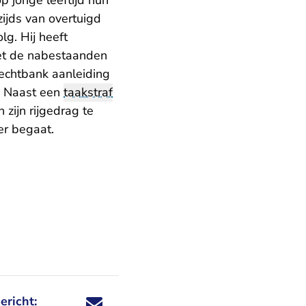
p jonge leeftijd hun
ijds van overtuigd
g. Hij heeft
met de nabestaanden
rechtbank aanleiding
n. Naast een
taakstraf
zijn rijgedrag te
er begaat.
ericht:
Deel dit nieuwsbericht via X - U verlaat Rechtspraa
Deel dit nieuwsbericht via Facebook - U verlaat
Deel dit nieuwsbericht via e-mail
Deel dit nieuwsbericht via LinkedIn - U v