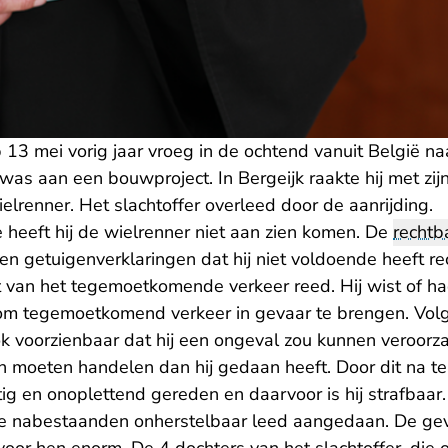
13 mei vorig jaar vroeg in de ochtend vanuit België naa
g was aan een bouwproject. In Bergeijk raakte hij met zi
renner. Het slachtoffer overleed door de aanrijding.
 heeft hij de wielrenner niet aan zien komen. De
rechtb
 en getuigenverklaringen dat hij niet voldoende heeft 
t van het tegemoetkomende verkeer reed. Hij wist of 
 om tegemoetkomend verkeer in gevaar te brengen. Vol
 voorzienbaar dat hij een ongeval zou kunnen veroorz
 moeten handelen dan hij gedaan heeft. Door dit na te
ig en onoplettend gereden en daarvoor is hij strafbaar.
de nabestaanden onherstelbaar leed aangedaan. De ge