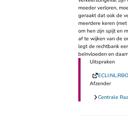
verkeersongeval zijn 
moeder verloren, moe
geraakt dat ook de v
meerdere keren (met 
om hen zijn spijt en 
af te wijken van de o
legt de rechtbank een
beïnvloeden en daarm
Uitspraken
ECLI:NL:RB
Afzender
Centrale Ra