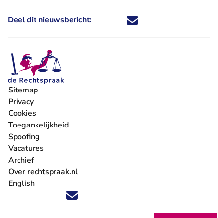
Deel dit nieuwsbericht:
Deel dit nieuwsbericht via X - U 
Deel dit nieuwsbericht via Fa
Deel dit nieuwsbericht via
Deel dit nieuwsbericht
Sitemap
Privacy
Cookies
Toegankelijkheid
Spoofing
Vacatures
- U verlaat Rechtspraak.nl
Archief
Over rechtspraak.nl
English
Volg ons op X (Twitter) - U verlaat Rechtspraak.nl
Volg ons op Facebook - U verlaat Rechtspraak.nl
Volg ons op Instagram - U verlaat Rechtspraak.nl
Volg ons op Youtube - U verlaat Rechtspraak.nl
Volg ons op LinkedIn - U verlaat Rechtspraak.n
'Blijf op de hoogte' nieuwsbrief - U verlaat