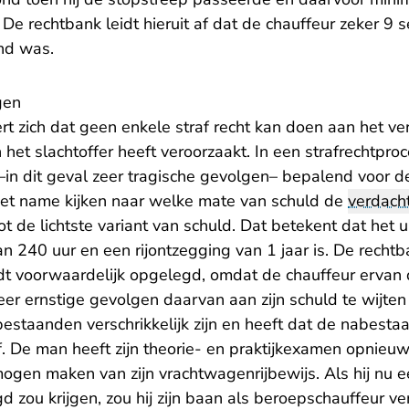
 De rechtbank leidt hieruit af dat de chauffeur zeker 9
nd was.
gen
rt zich dat geen enkele straf recht kan doen aan het ver
 het slachtoffer heeft veroorzaakt. In een strafrechtproc
 –in dit geval zeer tragische gevolgen– bepalend voor d
et name kijken naar welke mate van schuld de
verdach
ot de lichtste variant van schuld. Dat betekent dat het
n 240 uur en een rijontzegging van 1 jaar is. De rechtba
dt voorwaardelijk opgelegd, omdat de chauffeur ervan 
eer ernstige gevolgen daarvan aan zijn schuld te wijten z
estaanden verschrikkelijk zijn en heeft dat de nabest
f. De man heeft zijn theorie- en praktijkexamen opnie
ogen maken van zijn vrachtwagenrijbewijs. Als hij nu 
d zou krijgen, zou hij zijn baan als beroepschauffeur ver