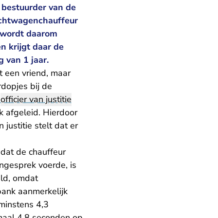
 bestuurder van de
achtwagenchauffeur
ij wordt daarom
n krijgt daar de
 van 1 jaar.
t een vriend, maar
rdopjes bij de
e
officier van justitie
k afgeleid. Hierdoor
 justitie stelt dat er
 dat de chauffeur
ongesprek voerde, is
uld, omdat
bank aanmerkelijk
 minstens 4,3
maal 4,8 seconden op