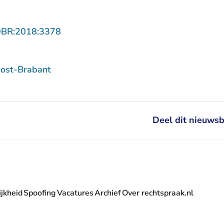
- U verlaat Rechtspraak.nl
OBR:2018:3378
ost-Brabant
Deel dit nieuwsb
jkheid
Spoofing
Vacatures
Archief
Over rechtspraak.nl
- U verlaat Rechtspraak.nl
 Rechtspraak.nl
t Rechtspraak.nl
rlaat Rechtspraak.nl
verlaat Rechtspraak.nl
 U verlaat Rechtspraak.nl
' nieuwsbrief - U verlaat Rechtspraak.nl