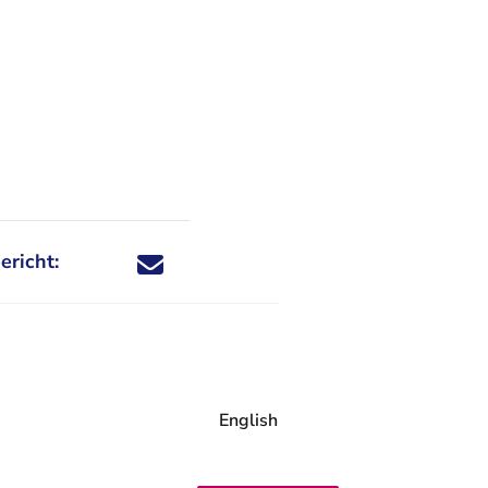
ericht:
Deel dit nieuwsbericht via X - U verlaat Rechtspraa
Deel dit nieuwsbericht via Facebook - U verlaat
Deel dit nieuwsbericht via e-mail
Deel dit nieuwsbericht via LinkedIn - U v
English