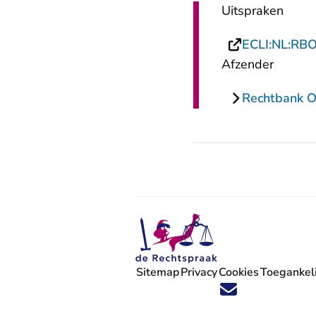
Uitspraken
ECLI:NL:RB
Afzender
Rechtbank O
Sitemap
Privacy
Cookies
Toegankeli
Volg ons op X (Twitter) - U verlaat
Volg ons op Facebook - U verlaa
Volg ons op Instagram - U ve
Volg ons op Youtube - U 
Volg ons op LinkedIn -
'Blijf op de hoogte