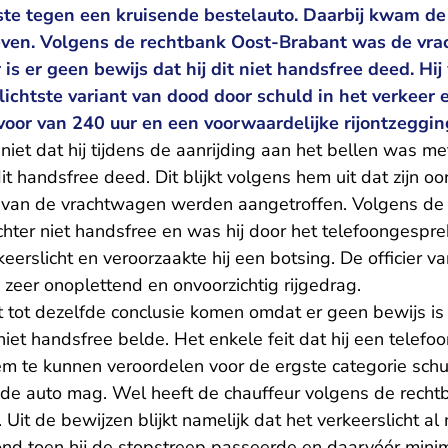
tste tegen een kruisende bestelauto. Daarbij kwam de
even. Volgens de rechtbank Oost-Brabant was de vr
 is er geen bewijs dat hij dit niet handsfree deed. H
lichtste variant van dood door schuld in het verkeer e
oor van 240 uur en een voorwaardelijke rijontzegging
niet dat hij tijdens de aanrijding aan het bellen was me
 dit handsfree deed. Dit blijkt volgens hem uit dat zijn oo
e van de vrachtwagen werden aangetroffen. Volgens d
hter niet handsfree en was hij door het telefoongespre
keerslicht en veroorzaakte hij een botsing. De officier van
zeer onoplettend en onvoorzichtig rijgedrag.
t tot dezelfde conclusie komen omdat er geen bewijs is
 niet handsfree belde. Het enkele feit dat hij een telefo
m te kunnen veroordelen voor de ergste categorie sch
n de auto mag. Wel heeft de chauffeur volgens de recht
Uit de bewijzen blijkt namelijk dat het verkeerslicht al
nd toen hij de stopstreep passeerde en daarvóór mini