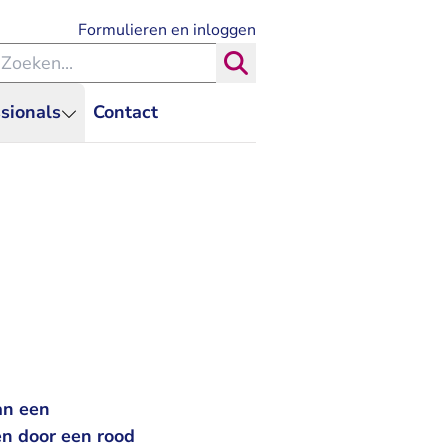
- U verlaat Rechtspraak.nl
Formulieren en inloggen
eken binnen de Rechtspraak
Zoeken
sionals
Contact
an een
en door een rood