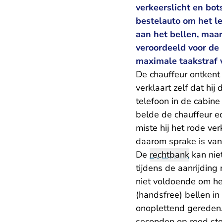
verkeerslicht en bo
bestelauto om het l
aan het bellen, maar
veroordeeld voor de 
maximale taakstraf v
De chauffeur ontkent 
verklaart zelf dat hij
telefoon in de cabin
belde de chauffeur ec
miste hij het rode ver
daarom sprake is van 
De
rechtbank
kan nie
tijdens de aanrijding
niet voldoende om he
(handsfree) bellen i
onoplettend gereden. 
seconden op rood sto