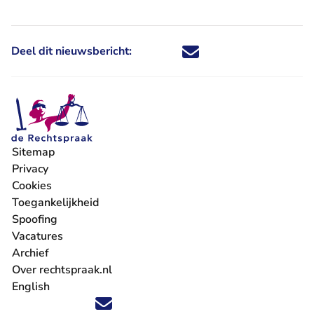
Deel dit nieuwsbericht:
Deel dit nieuwsbericht via X - U 
Deel dit nieuwsbericht via Fa
Deel dit nieuwsbericht via
Deel dit nieuwsbericht
Sitemap
Privacy
Cookies
Toegankelijkheid
Spoofing
Vacatures
- U verlaat Rechtspraak.nl
Archief
Over rechtspraak.nl
English
Volg ons op X (Twitter) - U verlaat Rechtspraak.nl
Volg ons op Facebook - U verlaat Rechtspraak.nl
Volg ons op Instagram - U verlaat Rechtspraak.nl
Volg ons op Youtube - U verlaat Rechtspraak.nl
Volg ons op LinkedIn - U verlaat Rechtspraak.n
'Blijf op de hoogte' nieuwsbrief - U verlaat