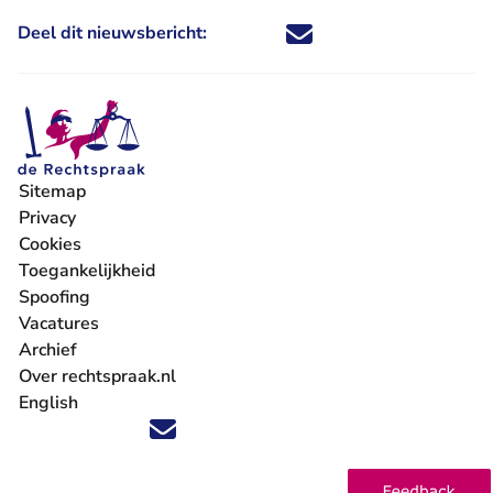
Deel dit nieuwsbericht:
Deel dit nieuwsbericht via X - U 
Deel dit nieuwsbericht via Fa
Deel dit nieuwsbericht via
Deel dit nieuwsbericht
Sitemap
Privacy
Cookies
Toegankelijkheid
Spoofing
Vacatures
- U verlaat Rechtspraak.nl
Archief
Over rechtspraak.nl
English
Volg ons op X (Twitter) - U verlaat Rechtspraak.nl
Volg ons op Facebook - U verlaat Rechtspraak.nl
Volg ons op Instagram - U verlaat Rechtspraak.nl
Volg ons op Youtube - U verlaat Rechtspraak.nl
Volg ons op LinkedIn - U verlaat Rechtspraak.n
'Blijf op de hoogte' nieuwsbrief - U verlaat