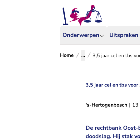
Onderwerpen
Uitspraken
Home
...
3,5 jaar cel en tbs v
3,5 jaar cel en tbs voo
's-Hertogenbosch
|
13
De rechtbank Oost-B
doodslag. Hij stak v