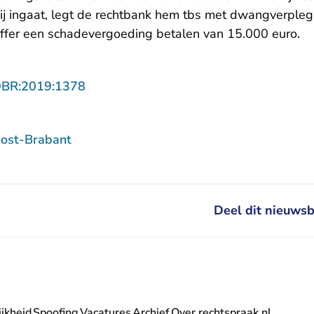
j ingaat, legt de rechtbank hem tbs met dwangverpleg
offer een schadevergoeding betalen van 15.000 euro.
- U verlaat Rechtspraak.nl
OBR:2019:1378
ost-Brabant
Deel dit nieuwsb
jkheid
Spoofing
Vacatures
Archief
Over rechtspraak.nl