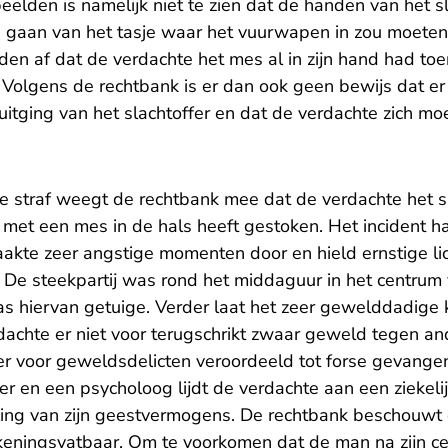
elden is namelijk niet te zien dat de handen van het sl
g gaan van het tasje waar het vuurwapen in zou moeten 
den af dat de verdachte het mes al in zijn hand had toen
 Volgens de rechtbank is er dan ook geen bewijs dat er
 uitging van het slachtoffer en dat de verdachte zich mo
e straf weegt de rechtbank mee dat de verdachte het sl
 met een mes in de hals heeft gestoken. Het incident h
maakte zeer angstige momenten door en hield ernstige li
. De steekpartij was rond het middaguur in het centrum
s hiervan getuige. Verder laat het zeer gewelddadige 
rdachte er niet voor terugschrikt zwaar geweld tegen an
er voor geweldsdelicten veroordeeld tot forse gevangen
r en een psycholoog lijdt de verdachte aan een ziekelij
ling van zijn geestvermogens. De rechtbank beschouwt
keningsvatbaar. Om te voorkomen dat de man na zijn c