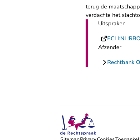
terug de maatschappi
verdachte het slacht
Uitspraken
ECLI:NL:RB
Afzender
Rechtbank O
Sitemap
Privacy
Cookies
Toegankeli