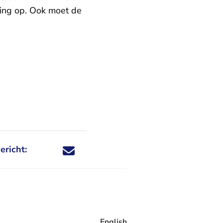
ing op. Ook moet de
ericht:
Deel dit nieuwsbericht via X - U verlaat Rechtspraa
Deel dit nieuwsbericht via Facebook - U verlaat
Deel dit nieuwsbericht via e-mail
Deel dit nieuwsbericht via LinkedIn - U v
English