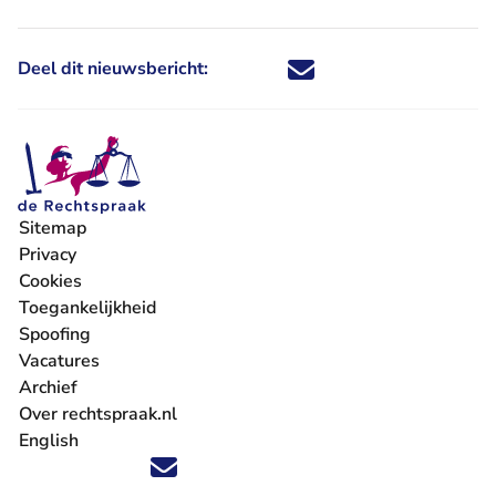
Deel dit nieuwsbericht:
Deel dit nieuwsbericht via X - U 
Deel dit nieuwsbericht via Fa
Deel dit nieuwsbericht via
Deel dit nieuwsbericht
Sitemap
Privacy
Cookies
Toegankelijkheid
Spoofing
Vacatures
- U verlaat Rechtspraak.nl
Archief
Over rechtspraak.nl
English
Volg ons op X (Twitter) - U verlaat Rechtspraak.nl
Volg ons op Facebook - U verlaat Rechtspraak.nl
Volg ons op Instagram - U verlaat Rechtspraak.nl
Volg ons op Youtube - U verlaat Rechtspraak.nl
Volg ons op LinkedIn - U verlaat Rechtspraak.n
'Blijf op de hoogte' nieuwsbrief - U verlaat