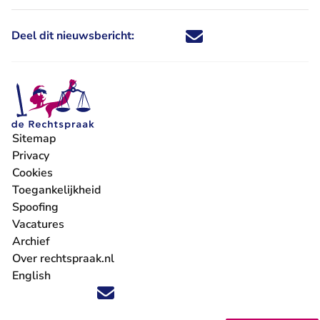
Deel dit nieuwsbericht:
Deel dit nieuwsbericht via X - U 
Deel dit nieuwsbericht via Fa
Deel dit nieuwsbericht via
Deel dit nieuwsbericht
Sitemap
Privacy
Cookies
Toegankelijkheid
Spoofing
Vacatures
- U verlaat Rechtspraak.nl
Archief
Over rechtspraak.nl
English
Volg ons op X (Twitter) - U verlaat Rechtspraak.nl
Volg ons op Facebook - U verlaat Rechtspraak.nl
Volg ons op Instagram - U verlaat Rechtspraak.nl
Volg ons op Youtube - U verlaat Rechtspraak.nl
Volg ons op LinkedIn - U verlaat Rechtspraak.n
'Blijf op de hoogte' nieuwsbrief - U verlaat