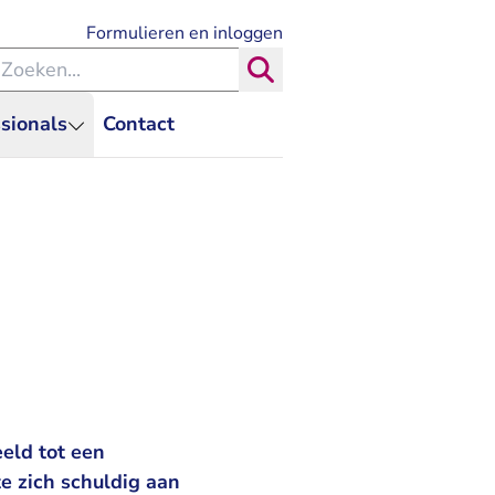
- U verlaat Rechtspraak.nl
Formulieren en inloggen
eken binnen de Rechtspraak
Zoeken
sionals
Contact
eld tot een
e zich schuldig aan