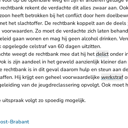
ch voor op de openbare weg en zijn er anderen getuige
 rechtbank rekent de verdachte dit alles zwaar aan. Oo
efzoon heeft betrokken bij het conflict door hem doelb
met het slachtoffer. De rechtbank koppelt aan de deels
e voorwaarden. Zo moet de verdachte zich laten behan
geleid gaan wonen en mag hij geen alcohol drinken. Ver
 opgelegde celstraf van 60 dagen uitzitten.
dachte weegt de rechtbank mee dat hij het
delict
onder in
ok is zijn aandeel in het geweld aanzienlijk kleiner dan 
e rechtbank is in dit geval daarom hulp en steun aan d
raffen. Hij krijgt een geheel voorwaardelijke
werkstraf
o
egeleiding van de jeugdreclassering opvolgt. Ook moet 
 uitspraak volgt zo spoedig mogelijk.
ost-Brabant