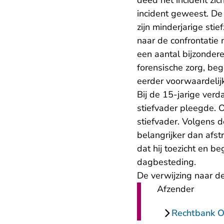
deed het incident zi
incident geweest. De
zijn minderjarige sti
naar de confrontatie 
een aantal bijzonder
forensische zorg, be
eerder voorwaardelijk
Bij de 15-jarige ver
stiefvader pleegde. O
stiefvader. Volgens d
belangrijker dan afst
dat hij toezicht en b
dagbesteding.
De verwijzing naar de
Afzender
Rechtbank O