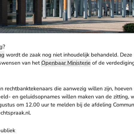
ng?
ng
wordt de zaak nog niet inhoudelijk behandeld. Deze z
kswensen van het
Openbaar Ministerie
of de verdedigin
n rechtbanktekenaars die aanwezig willen zijn, hoeven z
eld- en geluidsopnames willen maken van de zitting, w
stus om 12.00 uur te melden bij de afdeling Communi
- U verlaat Rechtspraak.nl
chtspraak.nl
.
publiek