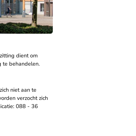
itting dient om
g te behandelen.
ich niet aan te
orden verzocht zich
catie: 088 - 36