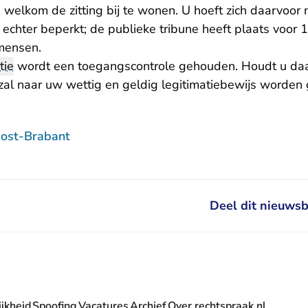
 welkom de zitting bij te wonen. U hoeft zich daarvoor 
s echter beperkt; de publieke tribune heeft plaats voo
mensen.
tie
wordt een toegangscontrole gehouden. Houdt u da
 zal naar uw wettig en geldig legitimatiebewijs worden
ost-Brabant
Deel dit nieuwsb
jkheid
Spoofing
Vacatures
Archief
Over rechtspraak.nl