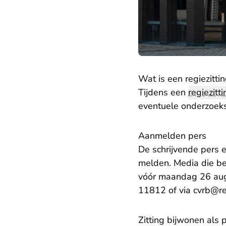
Wat is een regiezitti
Tijdens een
regiezitti
eventuele onderzoe
Aanmelden pers
De schrijvende pers e
melden. Media die be
vóór maandag 26 augu
11812 of via
cvrb@re
Zitting bijwonen als 