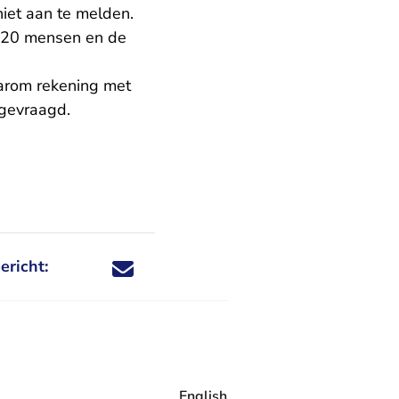
niet aan te melden.
r 120 mensen en de
arom rekening met
 gevraagd.
ericht:
Deel dit nieuwsbericht via X - U verlaat Rechtspraa
Deel dit nieuwsbericht via Facebook - U verlaat
Deel dit nieuwsbericht via e-mail
Deel dit nieuwsbericht via LinkedIn - U v
English