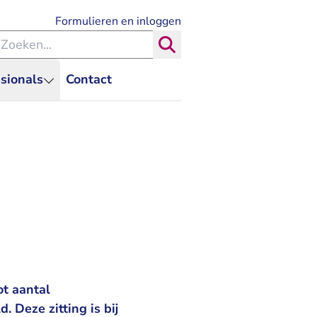
- U verlaat Rechtspraak.nl
Formulieren en inloggen
eken binnen de Rechtspraak
Zoeken
sionals
Contact
ot aantal
. Deze zitting is bij