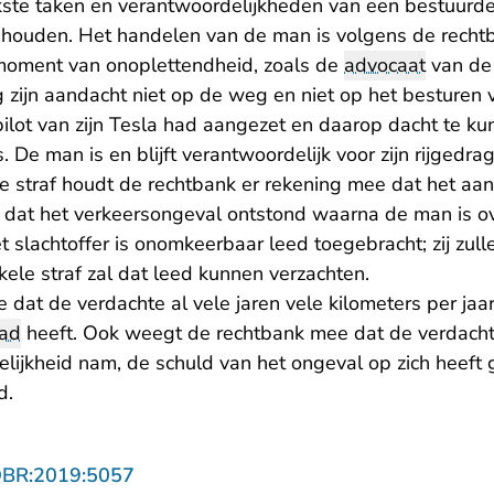
kste taken en verantwoordelijkheden van een bestuurder
 houden. Het handelen van de man is volgens de rechtb
moment van onoplettendheid, zoals de
advocaat
van de 
ijn aandacht niet op de weg en niet op het besturen va
pilot van zijn Tesla had aangezet en daarop dacht te k
 De man is en blijft verantwoordelijk voor zijn rijgedrag
de straf houdt de rechtbank er rekening mee dat het aa
is dat het verkeersongeval ontstond waarna de man is o
 slachtoffer is onomkeerbaar leed toegebracht; zij zul
ele straf zal dat leed kunnen verzachten.
at de verdachte al vele jaren vele kilometers per jaar r
lad
heeft. Ook weegt de rechtbank mee dat de verdachte
lijkheid nam, de schuld van het ongeval op zich heeft
d.
- U verlaat Rechtspraak.nl
OBR:2019:5057