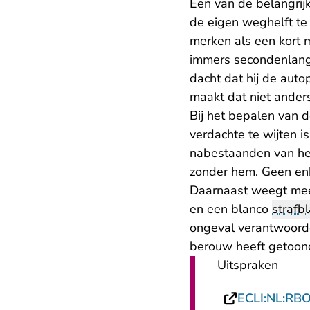
Een van de belangrij
de eigen weghelft te
merken als een kort 
immers secondenlang z
dacht dat hij de auto
maakt dat niet anders.
Bij het bepalen van 
verdachte te wijten 
nabestaanden van het
zonder hem. Geen enk
Daarnaast weegt mee d
en een blanco
strafb
ongeval verantwoorde
berouw heeft getoon
Uitspraken
ECLI:NL:RB