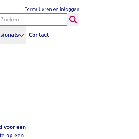
- U verlaat Rechtspraak.nl
Formulieren en inloggen
eken binnen de Rechtspraak
Zoeken
sionals
Contact
d voor een
te op een