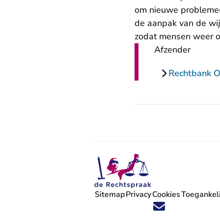
om nieuwe problemen
de aanpak van de wijk
zodat mensen weer op
Afzender
Rechtbank O
Sitemap
Privacy
Cookies
Toegankeli
Volg ons op X (Twitter) - U verlaat
Volg ons op Facebook - U verlaa
Volg ons op Instagram - U ve
Volg ons op Youtube - U 
Volg ons op LinkedIn -
'Blijf op de hoogte