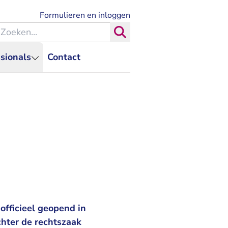
- U verlaat Rechtspraak.nl
Formulieren en inloggen
eken binnen de Rechtspraak
Zoeken
sionals
Contact
officieel geopend in
chter de rechtszaak