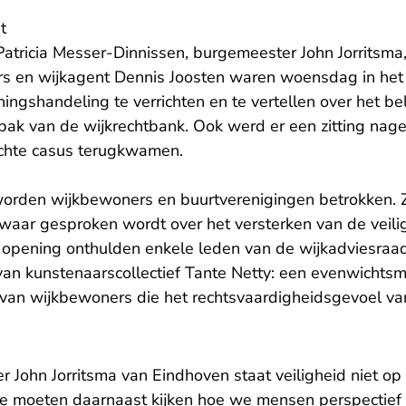
t
atricia Messer-Dinnissen, burgemeester John Jorritsma,
s en wijkagent Dennis Joosten waren woensdag in he
ngshandeling te verrichten en te vertellen over het b
npak van de wijkrechtbank. Ook werd er een zitting nag
chte casus terugkwamen.
worden wijkbewoners en buurtverenigingen betrokken. Z
 waar gesproken wordt over het versterken van de veili
de opening onthulden enkele leden van de wijkadviesraa
van kunstenaarscollectief Tante Netty: een evenwicht
 van wijkbewoners die het rechtsvaardigheidsgevoel va
John Jorritsma van Eindhoven staat veiligheid niet op z
 We moeten daarnaast kijken hoe we mensen perspectief