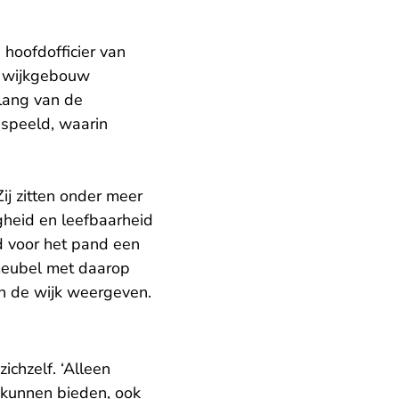
 hoofdofficier van
t wijkgebouw
elang van de
espeeld, waarin
ij zitten onder meer
gheid en leefbaarheid
d voor het pand een
smeubel met daarop
n de wijk weergeven.
ichzelf. ‘Alleen
 kunnen bieden, ook