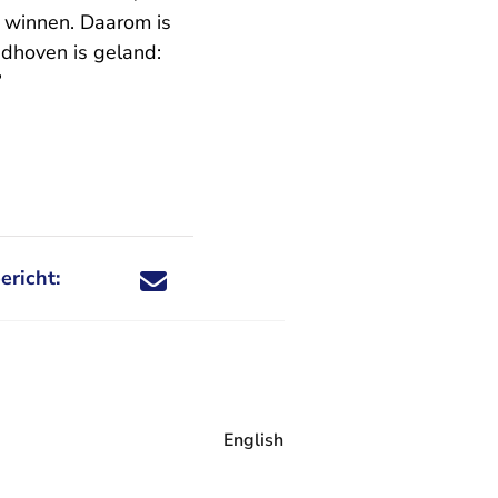
 winnen. Daarom is
ndhoven is geland:
’
ericht:
Deel dit nieuwsbericht via X - U verlaat Rechtspraa
Deel dit nieuwsbericht via Facebook - U verlaat
Deel dit nieuwsbericht via e-mail
Deel dit nieuwsbericht via LinkedIn - U v
English