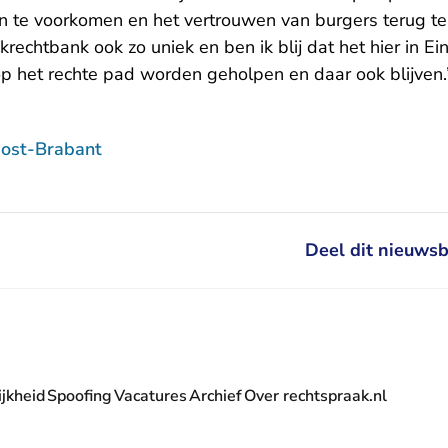
 te voorkomen en het vertrouwen van burgers terug te
rechtbank ook zo uniek en ben ik blij dat het hier in Ei
 het rechte pad worden geholpen en daar ook blijven.
ost-Brabant
Deel dit nieuwsb
jkheid
Spoofing
Vacatures
Archief
Over rechtspraak.nl
- U verlaat Rechtspraak.nl
 Rechtspraak.nl
t Rechtspraak.nl
rlaat Rechtspraak.nl
verlaat Rechtspraak.nl
 U verlaat Rechtspraak.nl
' nieuwsbrief - U verlaat Rechtspraak.nl