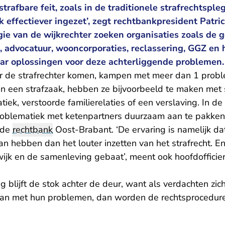
strafbare feit, zoals in de traditionele strafrechtspl
 effectiever ingezet’, zegt rechtbankpresident Patri
gie van de wijkrechter zoeken organisaties zoals de
, advocatuur, wooncorporaties, reclassering, GGZ en
ar oplossingen voor deze achterliggende problemen.
r de strafrechter komen, kampen met meer dan 1 proble
 in een strafzaak, hebben ze bijvoorbeeld te maken met
iek, verstoorde familierelaties of een verslaving. In de 
roblematiek met ketenpartners duurzaam aan te pakken,
 de
rechtbank
Oost-Brabant. ‘De ervaring is namelijk da
n hebben dan het louter inzetten van het strafrecht. E
ijk en de samenleving gebaat’, meent ook hoofdofficier
 blijft de stok achter de deur, want als verdachten zich
an met hun problemen, dan worden de rechtsprocedure