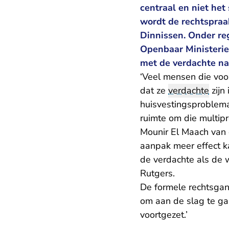
centraal en niet het 
wordt de rechtspraak
Dinnissen. Onder re
Openbaar Ministerie
met de verdachte na
‘Veel mensen die voo
dat ze
verdachte
zijn
huisvestingsproblemat
ruimte om die multip
Mounir El Maach van
aanpak meer effect ka
de verdachte als de w
Rutgers.
De formele rechtsgang
om aan de slag te ga
voortgezet.’