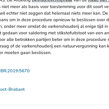
PAS. De Afdeling
bestuursrechtspraak
van de
Raad van 
S niet meer als basis voor toestemming voor dit soort 
wil echter niet zeggen dat helemaal niets meer kan. De
kans om in deze procedure opnieuw te beslissen over d
n, onder meer omdat de varkenshouderij al enige tijd i
t gedaan voor saldering met stikstofuitstoot van een an
oor alle betrokken partijen beter om in deze procedure s
raag of de varkenshouderij een natuurvergunning kan kr
er moeten gaan beslissen.
- U verlaat Rechtspraak.nl
OBR:2019:5670
ost-Brabant