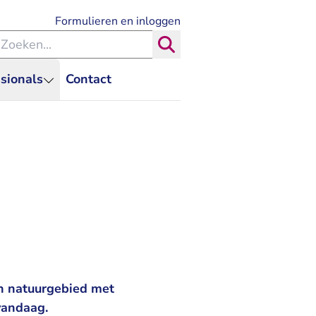
- U verlaat Rechtspraak.nl
Formulieren en inloggen
eken binnen de Rechtspraak
Zoeken
sionals
Contact
en natuurgebied met
vandaag.