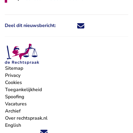
Deel dit nieuwsbericht:
Deel dit nieuwsbericht via X - U 
Deel dit nieuwsbericht via Fa
Deel dit nieuwsbericht via
Deel dit nieuwsbericht
Sitemap
Privacy
Cookies
Toegankelijkheid
Spoofing
Vacatures
- U verlaat Rechtspraak.nl
Archief
Over rechtspraak.nl
English
Volg ons op X (Twitter) - U verlaat Rechtspraak.nl
Volg ons op Facebook - U verlaat Rechtspraak.nl
Volg ons op Instagram - U verlaat Rechtspraak.nl
Volg ons op Youtube - U verlaat Rechtspraak.nl
Volg ons op LinkedIn - U verlaat Rechtspraak.n
'Blijf op de hoogte' nieuwsbrief - U verlaat