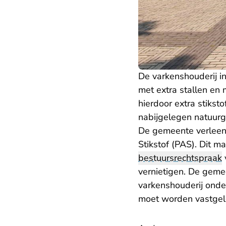
De varkenshouderij in
met extra stallen en
hierdoor extra stikst
nabijgelegen natuurg
De gemeente verlee
Stikstof (PAS). Dit m
bestuursrechtspraak
vernietigen. De geme
varkenshouderij ond
moet worden vastgele