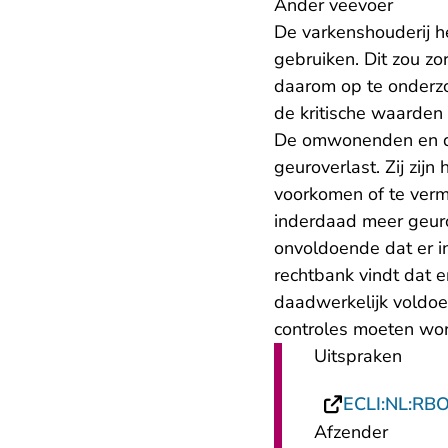
Ander veevoer
De varkenshouderij h
gebruiken. Dit zou zo
daarom op te onderzo
de kritische waarden b
De omwonenden en de
geuroverlast. Zij zij
voorkomen of te vermi
inderdaad meer geuro
onvoldoende dat er i
rechtbank vindt dat 
daadwerkelijk voldoe
controles moeten wor
Uitspraken
ECLI:NL:RB
Afzender