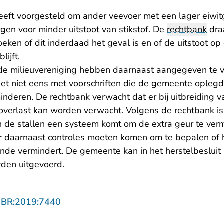
eeft voorgesteld om ander veevoer met een lager eiwit
rgen voor minder uitstoot van stikstof. De
rechtbank
dra
eken of dit inderdaad het geval is en of de uitstoot o
lijft.
 milieuvereniging hebben daarnaast aangegeven te vr
n het niet eens met voorschriften die de gemeente opleg
nderen. De rechtbank verwacht dat er bij uitbreiding va
verlast kan worden verwacht. Volgens de rechtbank i
n de stallen een systeem komt om de extra geur te ver
er daarnaast controles moeten komen om te bepalen of
nde vermindert. De gemeente kan in het herstelbesluit
den uitgevoerd.
- U verlaat Rechtspraak.nl
OBR:2019:7440