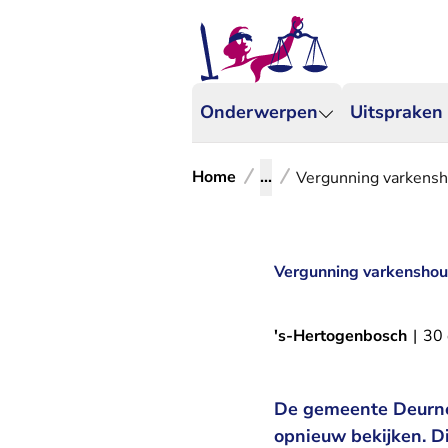
Onderwerpen
Uitspraken
Home
...
Vergunning varkensho
Vergunning varkenshoud
's-Hertogenbosch
|
30
De gemeente Deurne 
opnieuw bekijken. 