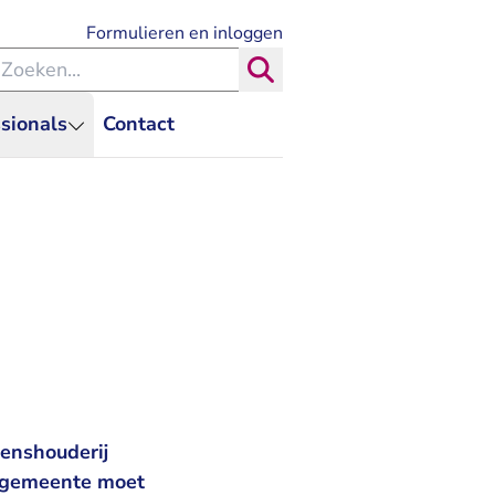
- U verlaat Rechtspraak.nl
Formulieren en inloggen
eken binnen de Rechtspraak
Zoeken
sionals
Contact
enshouderij
e gemeente moet