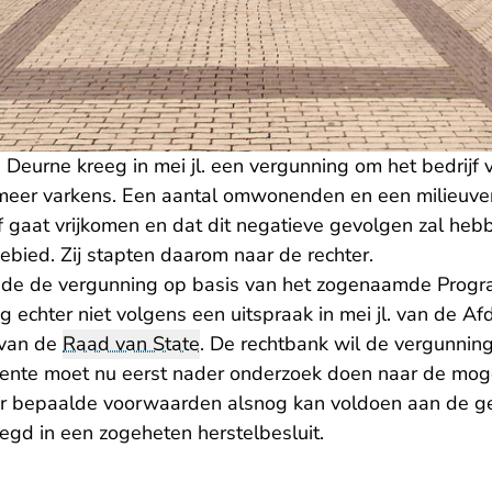
 Deurne kreeg in mei jl. een vergunning om het bedrijf v
 meer varkens. Een aantal omwonenden en een milieuve
of gaat vrijkomen en dat dit negatieve gevolgen zal heb
ebied. Zij stapten daarom naar de rechter.
nde de vergunning op basis van het zogenaamde Pro
ag echter niet volgens een uitspraak in mei jl. van de Af
van de
Raad van State
. De rechtbank wil de vergunnin
ente moet nu eerst nader onderzoek doen naar de moge
er bepaalde voorwaarden alsnog kan voldoen aan de ge
gd in een zogeheten herstelbesluit.