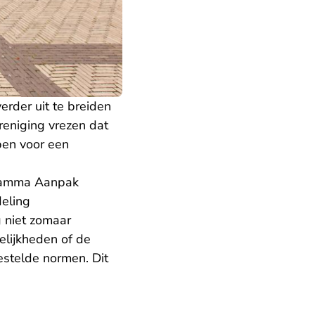
erder uit te breiden
reniging vrezen dat
ben voor een
gramma Aanpak
deling
g niet zomaar
lijkheden of de
stelde normen. Dit