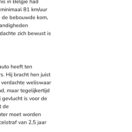
is in België had
t minimaal 81 km/uur
 in de bebouwde kom,
standigheden
dachte zich bewust is
uto heeft ten
. Hij bracht hen juist
e verdachte weliswaar
d, maar tegelijkertijd
j gevlucht is voor de
t de
chter moet worden
lstraf van 2,5 jaar