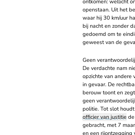
ontkomen: wellicht om
openstaan. Uit het be
waar hij 30 km/uur h
bij nacht en zonder d
gedoemd om te eindig
geweest van de gevare
Geen verantwoordeli
De verdachte nam nie
opzichte van andere v
in gevaar. De rechtb
berouw toont en zegt 
geen verantwoordelijk
politie. Tot slot hou
officier van justitie
de 
gebracht, met 7 maan
en een rijontzegging 