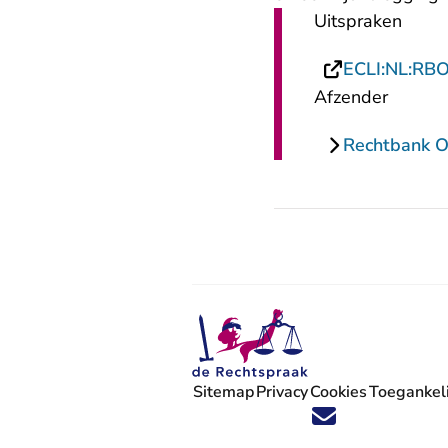
Uitspraken
ECLI:NL:RB
Afzender
Rechtbank O
Sitemap
Privacy
Cookies
Toegankeli
Volg ons op X (Twitter) - U verlaat
Volg ons op Facebook - U verlaa
Volg ons op Instagram - U ve
Volg ons op Youtube - U 
Volg ons op LinkedIn -
'Blijf op de hoogte