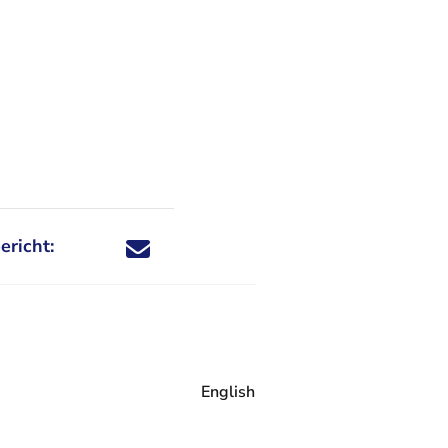
ericht:
Deel dit nieuwsbericht via X - U verlaat Rechtspraa
Deel dit nieuwsbericht via Facebook - U verlaat
Deel dit nieuwsbericht via e-mail
Deel dit nieuwsbericht via LinkedIn - U v
English