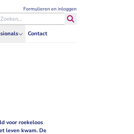
- U verlaat Rechtspraak.nl
Formulieren en inloggen
eken binnen de Rechtspraak
Zoeken
sionals
Contact
ld voor roekeloos
het leven kwam. De