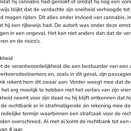
dat hij cannabis had gerookt of omdat hij nog een vonn
wijs blijkt dat de verdachte zijn snelheid verhoogde to
ad mogen rijden. Dit alles onder invloed van cannabis,
at hij een rijbewijs had. De autorit was onder deze om
en in een ongeval. Het kan niet anders dan dat de ver
n en de risico’s.
jkheid
t de verantwoordelijkheid die een bestuurder van een a
erkeersdeelnemers en, zoals in dit geval, zijn passagiers
ank rekent hem dit zwaar aan. Verder weegt mee dat d
het erg moeilijk te hebben met het verlies van zijn vrien
heid neemt voor zijn daad nu hij blijft ontkennen dat hi
dt de rechtbank er in strafmatigende zin rekening mee da
redelijke termijn waarbinnen een strafzaak voor de re
den overschreed. Al met al komt de rechtbank tot een ce
van 4 jaar.