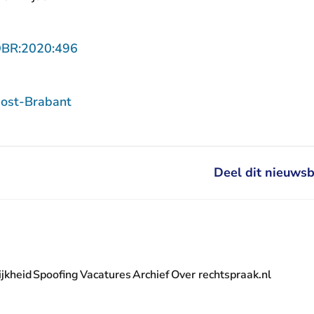
- U verlaat Rechtspraak.nl
OBR:2020:496
ost-Brabant
Deel dit nieuwsb
jkheid
Spoofing
Vacatures
Archief
Over rechtspraak.nl
- U verlaat Rechtspraak.nl
 Rechtspraak.nl
t Rechtspraak.nl
rlaat Rechtspraak.nl
verlaat Rechtspraak.nl
 U verlaat Rechtspraak.nl
' nieuwsbrief - U verlaat Rechtspraak.nl