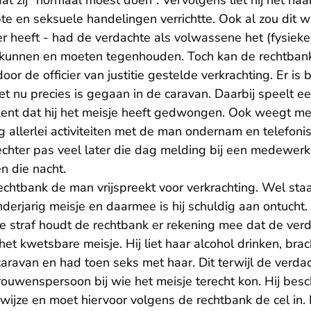
t zij “normaal moest doen”. Vervolgens liet hij het naa
apte en seksuele handelingen verrichtte. Ook al zou dit w
er heeft - had de verdachte als volwassene het (fysieke
ar kunnen en moeten tegenhouden. Toch kan de rechtbank
or de officier van justitie gestelde verkrachting. Er is 
het nu precies is gegaan in de caravan. Daarbij speelt ee
tkent dat hij het meisje heeft gedwongen. Ook weegt me
 allerlei activiteiten met de man ondernam en telefoni
chter pas veel later die dag melding bij een medewer
n die nacht.
echtbank de man vrijspreekt voor verkrachting. Wel sta
erjarig meisje en daarmee is hij schuldig aan ontucht.
e straf houdt de rechtbank er rekening mee dat de verd
et kwetsbare meisje. Hij liet haar alcohol drinken, br
 caravan en had toen seks met haar. Dit terwijl de verda
ouwenspersoon bij wie het meisje terecht kon. Hij bes
wijze en moet hiervoor volgens de rechtbank de cel in.