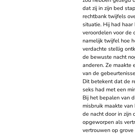
zou hebben gezegd da
dat zij in zijn bed st
rechtbank twijfels ov
situatie. Hij had ha
veroordelen voor de do
namelijk twijfel hoe 
verdachte stellig on
de bewuste nacht nog
anderen. Ze maakte e
van de gebeurtenisse
Dit betekent dat de r
seks had met een mind
Bij het bepalen van d
misbruik maakte van h
de nacht door in zijn
opgeworpen als vertr
vertrouwen op grove 