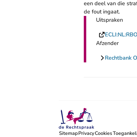
een deel van die str
de fout ingaat.
Uitspraken
ECLI:NL:RB
Afzender
Rechtbank O
Sitemap
Privacy
Cookies
Toegankeli