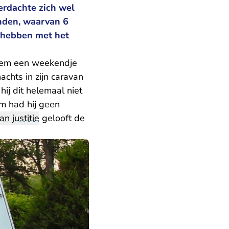
erdachte zich wel
anden, waarvan 6
f hebben met het
 hem een weekendje
chts in zijn caravan
hij dit helemaal niet
m had hij geen
van justitie
gelooft de