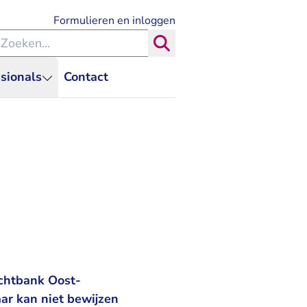
- U verlaat Rechtspraak.nl
Formulieren en inloggen
eken binnen de Rechtspraak
Zoeken
sionals
Contact
echtbank Oost-
aar kan niet bewijzen