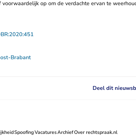
af voorwaardelijk op om de verdachte ervan te weerhou
- U verlaat Rechtspraak.nl
OBR:2020:451
ost-Brabant
Deel dit nieuwsb
jkheid
Spoofing
Vacatures
Archief
Over rechtspraak.nl
- U verlaat Rechtspraak.nl