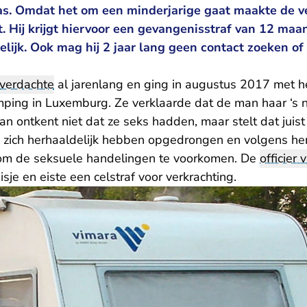
s. Omdat het om een minderjarige gaat maakte de v
. Hij krijgt hiervoor een gevangenisstraf van 12 ma
ijk. Ook mag hij 2 jaar lang geen contact zoeken o
verdachte
al jarenlang en ging in augustus 2017 met
ing in Luxemburg. Ze verklaarde dat de man haar ‘s na
n ontkent niet dat ze seks hadden, maar stelt dat juist 
u zich herhaaldelijk hebben opgedrongen en volgens he
 om de seksuele handelingen te voorkomen. De
officier 
sje en eiste een celstraf voor verkrachting.