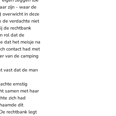
r eigen zeggen toe
aar zijn - waar de
) overwicht in deze
 de verdachte niet
bij de rechtbank
n rol dat de
e dat het meisje na
sch contact had met
ker van de camping
at vast dat de man
achte ernstig
acht samen met haar
chte zich had
chaamde dit
 De rechtbank legt