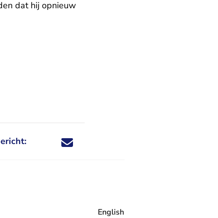
den dat hij opnieuw
ericht:
Deel dit nieuwsbericht via X - U verlaat Rechtspraa
Deel dit nieuwsbericht via Facebook - U verlaat
Deel dit nieuwsbericht via e-mail
Deel dit nieuwsbericht via LinkedIn - U v
English