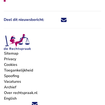
Deel dit nieuwsbericht:
Deel dit nieuwsbericht via X - U 
Deel dit nieuwsbericht via Fa
Deel dit nieuwsbericht via
Deel dit nieuwsbericht
Sitemap
Privacy
Cookies
Toegankelijkheid
Spoofing
Vacatures
- U verlaat Rechtspraak.nl
Archief
Over rechtspraak.nl
English
Volg ons op X (Twitter) - U verlaat Rechtspraak.nl
Volg ons op Facebook - U verlaat Rechtspraak.nl
Volg ons op Instagram - U verlaat Rechtspraak.nl
Volg ons op Youtube - U verlaat Rechtspraak.nl
Volg ons op LinkedIn - U verlaat Rechtspraak.n
'Blijf op de hoogte' nieuwsbrief - U verlaat