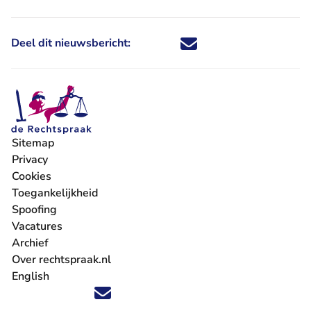
Deel dit nieuwsbericht:
Deel dit nieuwsbericht via X - U 
Deel dit nieuwsbericht via Fa
Deel dit nieuwsbericht via
Deel dit nieuwsbericht
Sitemap
Privacy
Cookies
Toegankelijkheid
Spoofing
Vacatures
- U verlaat Rechtspraak.nl
Archief
Over rechtspraak.nl
English
Volg ons op X (Twitter) - U verlaat Rechtspraak.nl
Volg ons op Facebook - U verlaat Rechtspraak.nl
Volg ons op Instagram - U verlaat Rechtspraak.nl
Volg ons op Youtube - U verlaat Rechtspraak.nl
Volg ons op LinkedIn - U verlaat Rechtspraak.n
'Blijf op de hoogte' nieuwsbrief - U verlaat