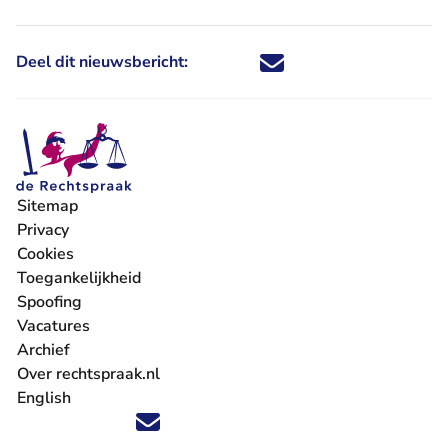
Deel dit nieuwsbericht:
Deel dit nieuwsbericht via X - U 
Deel dit nieuwsbericht via Fa
Deel dit nieuwsbericht via
Deel dit nieuwsbericht
Sitemap
Privacy
Cookies
Toegankelijkheid
Spoofing
Vacatures
- U verlaat Rechtspraak.nl
Archief
Over rechtspraak.nl
English
Volg ons op X (Twitter) - U verlaat Rechtspraak.nl
Volg ons op Facebook - U verlaat Rechtspraak.nl
Volg ons op Instagram - U verlaat Rechtspraak.nl
Volg ons op Youtube - U verlaat Rechtspraak.nl
Volg ons op LinkedIn - U verlaat Rechtspraak.n
'Blijf op de hoogte' nieuwsbrief - U verlaat