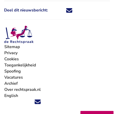
Deel dit nieuwsbericht:
Deel dit nieuwsbericht via X - U 
Deel dit nieuwsbericht via Fa
Deel dit nieuwsbericht via
Deel dit nieuwsbericht
Sitemap
Privacy
Cookies
Toegankelijkheid
Spoofing
Vacatures
- U verlaat Rechtspraak.nl
Archief
Over rechtspraak.nl
English
Volg ons op X (Twitter) - U verlaat Rechtspraak.nl
Volg ons op Facebook - U verlaat Rechtspraak.nl
Volg ons op Instagram - U verlaat Rechtspraak.nl
Volg ons op Youtube - U verlaat Rechtspraak.nl
Volg ons op LinkedIn - U verlaat Rechtspraak.n
'Blijf op de hoogte' nieuwsbrief - U verlaat