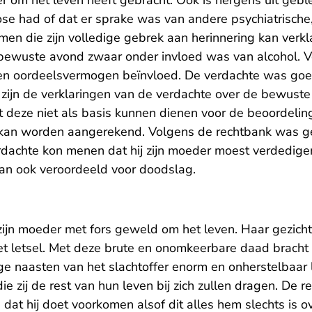
er om het leven heeft gebracht. Ook is nergens uit geb
se had of dat er sprake was van andere psychiatrische
en die zijn volledige gebrek aan herinnering kan verkl
bewuste avond zwaar onder invloed was van alcohol. 
g en oordeelsvermogen beïnvloed. De verdachte was go
zijn de verklaringen van de verdachte over de bewuste
eze niet als basis kunnen dienen voor de beoordeling
t kan worden aangerekend. Volgens de rechtbank was g
erdachte kon menen dat hij zijn moeder moest verdedig
dan ook veroordeeld voor doodslag.
zijn moeder met fors geweld om het leven. Haar gezich
t letsel. Met deze brute en onomkeerbare daad bracht
ge naasten van het slachtoffer enorm en onherstelbaar 
ie zij de rest van hun leven bij zich zullen dragen. De r
dat hij doet voorkomen alsof dit alles hem slechts is 