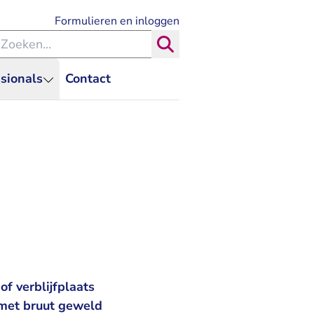
- U verlaat Rechtspraak.nl
Formulieren en inloggen
eken binnen de Rechtspraak
Zoeken
sionals
Contact
f verblijfplaats
. met bruut geweld