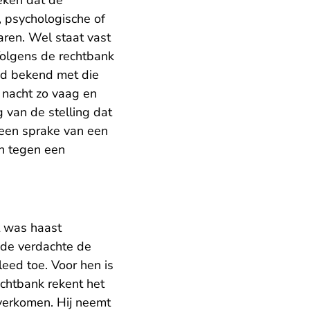
leken dat de
, psychologische of
aren. Wel staat vast
Volgens de rechtbank
ed bekend met die
 nacht zo vaag en
 van de stelling dat
een sprake van een
en tegen een
t was haast
 de verdachte de
leed toe. Voor hen is
echtbank rekent het
overkomen. Hij neemt