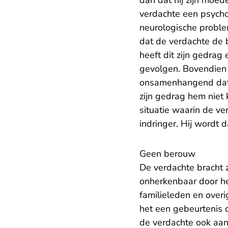
dan dat hij zijn moed
verdachte een psycho
neurologische problem
dat de verdachte de 
heeft dit zijn gedra
gevolgen. Bovendien 
onsamenhangend dat d
zijn gedrag hem nie
situatie waarin de v
indringer. Hij wordt 
Geen berouw
De verdachte bracht 
onherkenbaar door he
familieleden en overi
het een gebeurtenis d
de verdachte ook aan 