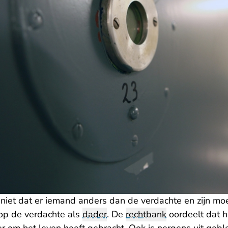
t niet dat er iemand anders dan de verdachte en zijn mo
 op de verdachte als
dader
. De
rechtbank
oordeelt dat h