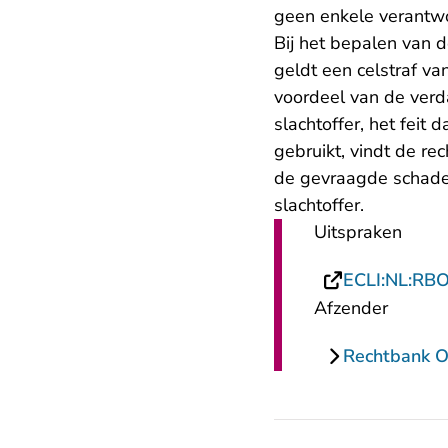
geen enkele verantwo
Bij het bepalen van d
geldt een celstraf va
voordeel van de ver
slachtoffer, het fei
gebruikt, vindt de re
de gevraagde schade
slachtoffer.
Uitspraken
ECLI:NL:RB
Afzender
Rechtbank O