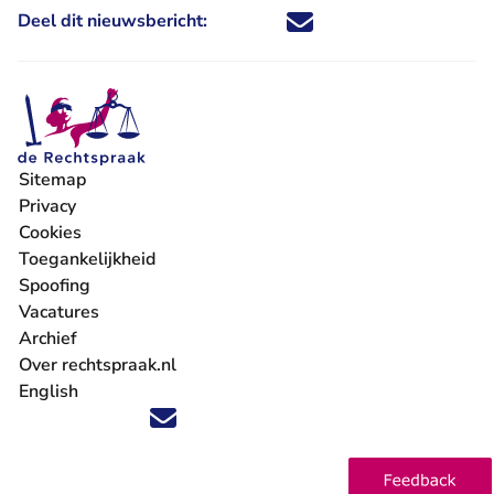
Deel dit nieuwsbericht:
Deel dit nieuwsbericht via X - U 
Deel dit nieuwsbericht via Fa
Deel dit nieuwsbericht via
Deel dit nieuwsbericht
Sitemap
Privacy
Cookies
Toegankelijkheid
Spoofing
Vacatures
- U verlaat Rechtspraak.nl
Archief
Over rechtspraak.nl
English
Volg ons op X (Twitter) - U verlaat Rechtspraak.nl
Volg ons op Facebook - U verlaat Rechtspraak.nl
Volg ons op Instagram - U verlaat Rechtspraak.nl
Volg ons op Youtube - U verlaat Rechtspraak.nl
Volg ons op LinkedIn - U verlaat Rechtspraak.n
'Blijf op de hoogte' nieuwsbrief - U verlaat