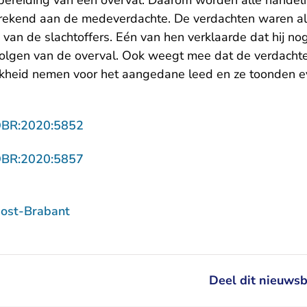
rbereiding van een overval. Daarom worden alle handel
rekend aan de medeverdachte. De verdachten waren all
n van de slachtoffers. Eén van hen verklaarde dat hij no
volgen van de overval. Ook weegt mee dat de verdacht
jkheid nemen voor het aangedane leed en ze toonden 
- U verlaat Rechtspraak.nl
OBR:2020:5852
- U verlaat Rechtspraak.nl
OBR:2020:5857
ost-Brabant
Deel dit nieuwsb