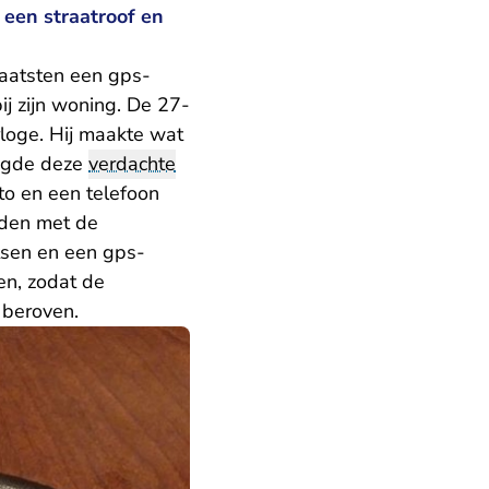
 een straatroof en
laatsten een gps-
ij zijn woning. De 27-
rloge. Hij maakte wat
eegde deze
verdachte
to en een telefoon
elden met de
tsen en een gps-
en, zodat de
 beroven.