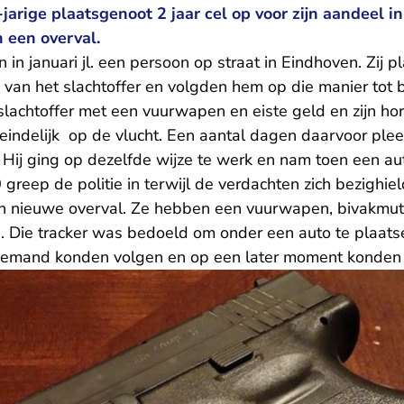
jarige plaatsgenoot 2 jaar cel op voor zijn aandeel in
 een overval.
n januari jl. een persoon op straat in Eindhoven. Zij p
 van het slachtoffer en volgden hem op die manier tot b
slachtoffer met een vuurwapen en eiste geld en zijn ho
iteindelijk op de vlucht. Een aantal dagen daarvoor pl
. Hij ging op dezelfde wijze te werk en nam toen een au
 greep de politie in terwijl de verdachten zich bezighi
en nieuwe overval. Ze hebben een vuurwapen, bivakmu
d. Die tracker was bedoeld om onder een auto te plaats
iemand konden volgen en op een later moment konden