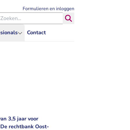
- U verlaat Rechtspraak.nl
Formulieren en inloggen
eken binnen de Rechtspraak
Zoeken
sionals
Contact
an 3,5 jaar voor
 De rechtbank Oost-