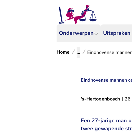
Onderwerpen
Uitspraken
Home
...
Eindhovense mannen 
Eindhovense mannen ce
's-Hertogenbosch
|
26
Een 27-jarige man ui
twee gewapende stra