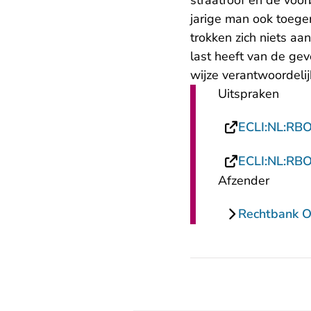
straatroof en de voo
jarige man ook toege
trokken zich niets aa
last heeft van de ge
wijze verantwoordeli
Uitspraken
ECLI:NL:RB
ECLI:NL:RB
Afzender
Rechtbank O