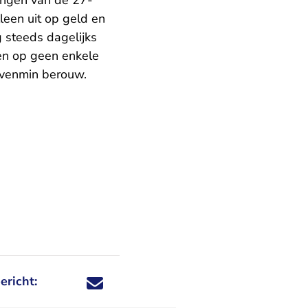
ingen van de 27-
een uit op geld en
g steeds dagelijks
en op geen enkele
evenmin berouw.
ericht:
Deel dit nieuwsbericht via X - U verlaat Rechtspraa
Deel dit nieuwsbericht via Facebook - U verlaat
Deel dit nieuwsbericht via e-mail
Deel dit nieuwsbericht via LinkedIn - U v