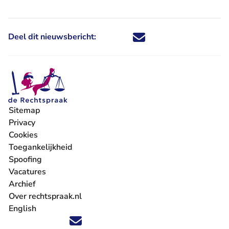
Deel dit nieuwsbericht:
Deel dit nieuwsbericht via X - U 
Deel dit nieuwsbericht via Fa
Deel dit nieuwsbericht via
Deel dit nieuwsbericht
Sitemap
Privacy
Cookies
Toegankelijkheid
Spoofing
Vacatures
- U verlaat Rechtspraak.nl
Archief
Over rechtspraak.nl
English
Volg ons op X (Twitter) - U verlaat Rechtspraak.nl
Volg ons op Facebook - U verlaat Rechtspraak.nl
Volg ons op Instagram - U verlaat Rechtspraak.nl
Volg ons op Youtube - U verlaat Rechtspraak.nl
Volg ons op LinkedIn - U verlaat Rechtspraak.n
'Blijf op de hoogte' nieuwsbrief - U verlaat