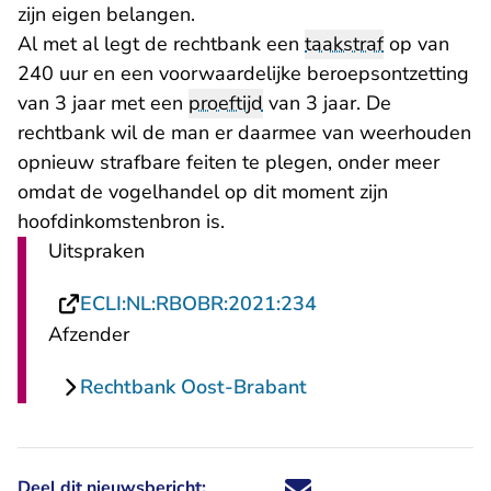
zijn eigen belangen.
Al met al legt de rechtbank een
taakstraf
op van
240 uur en een voorwaardelijke beroepsontzetting
van 3 jaar met een
proeftijd
van 3 jaar. De
rechtbank wil de man er daarmee van weerhouden
opnieuw strafbare feiten te plegen, onder meer
omdat de vogelhandel op dit moment zijn
hoofdinkomstenbron is.
Uitspraken
- U verlaat Rechtsp
ECLI:NL:RBOBR:2021:234
Afzender
Rechtbank Oost-Brabant
Deel dit nieuwsbericht:
Deel dit nieuwsbericht via X - U 
Deel dit nieuwsbericht via Fa
Deel dit nieuwsbericht via
Deel dit nieuwsbericht