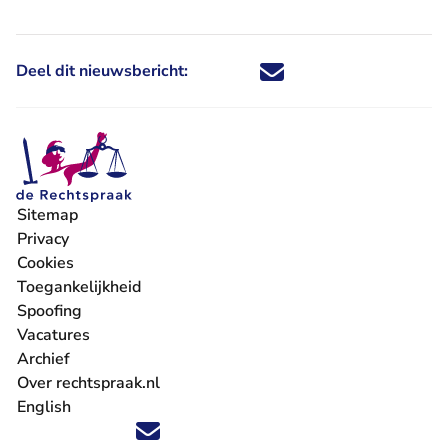
Deel dit nieuwsbericht:
Deel dit nieuwsbericht via X - U 
Deel dit nieuwsbericht via Fa
Deel dit nieuwsbericht via
Deel dit nieuwsbericht
Sitemap
Privacy
Cookies
Toegankelijkheid
Spoofing
Vacatures
- U verlaat Rechtspraak.nl
Archief
Over rechtspraak.nl
English
Volg ons op X (Twitter) - U verlaat Rechtspraak.nl
Volg ons op Facebook - U verlaat Rechtspraak.nl
Volg ons op Instagram - U verlaat Rechtspraak.nl
Volg ons op Youtube - U verlaat Rechtspraak.nl
Volg ons op LinkedIn - U verlaat Rechtspraak.n
'Blijf op de hoogte' nieuwsbrief - U verlaat