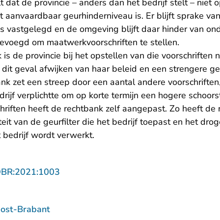
 dat de provincie – anders dan het bedrijf stelt – niet
aanvaardbaar geurhinderniveau is. Er blijft sprake van
is vastgelegd en de omgeving blijft daar hinder van on
bevoegd om maatwerkvoorschriften te stellen.
is de provincie bij het opstellen van die voorschriften 
n dit geval afwijken van haar beleid en een strengere 
nk zet een streep door een aantal andere voorschriften
edrijf verplichtte om op korte termijn een hogere schoo
hriften heeft de rechtbank zelf aangepast. Zo heeft de 
eit van de geurfilter die het bedrijf toepast en het dro
 bedrijf wordt verwerkt.
- U verlaat Rechtspraak.nl
OBR:2021:1003
ost-Brabant