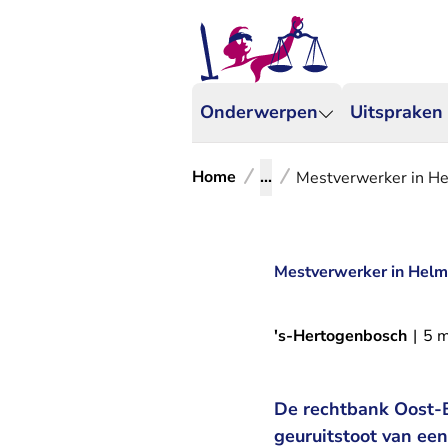
Onderwerpen
Uitspraken
Home
...
Mestverwerker in Hel
Mestverwerker in Helmo
's-Hertogenbosch
|
5 m
De rechtbank Oost-B
geuruitstoot van e