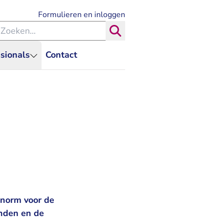
- U verlaat Rechtspraak.nl
Formulieren en inloggen
eken binnen de Rechtspraak
Zoeken
sionals
Contact
 norm voor de
nden en de