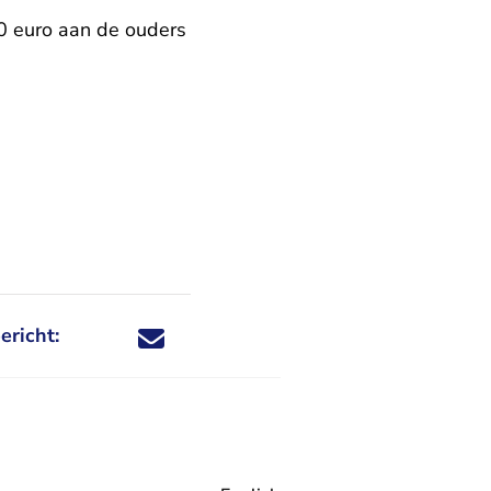
0 euro aan de ouders
ericht:
Deel dit nieuwsbericht via X - U verlaat Rechtspraa
Deel dit nieuwsbericht via Facebook - U verlaat
Deel dit nieuwsbericht via e-mail
Deel dit nieuwsbericht via LinkedIn - U v