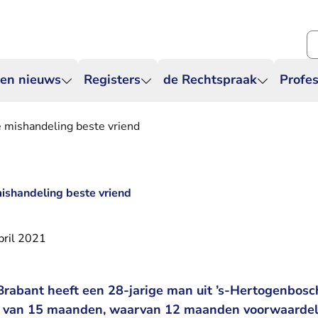
Zo
 en nieuws
Registers
de Rechtspraak
Profes
le mishandeling beste vriend
mishandeling beste vriend
pril 2021
rabant heeft een 28-jarige man uit ’s-Hertogenbosch
 van 15 maanden, waarvan 12 maanden voorwaardelijk