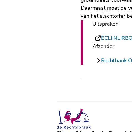
grotendeels voorwaard
Daarnaast moet de ve
van het slachtoffer b
Uitspraken
ECLI:NL:RB
Afzender
Rechtbank O