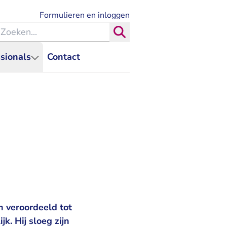
- U verlaat Rechtspraak.nl
Formulieren en inloggen
eken binnen de Rechtspraak
Zoeken
sionals
Contact
 veroordeeld tot
. Hij sloeg zijn