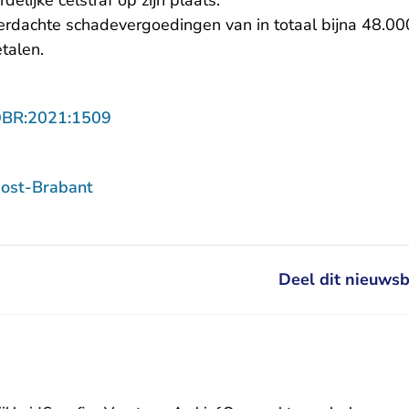
elijke celstraf op zijn plaats.
rdachte schadevergoedingen van in totaal bijna 48.00
etalen.
- U verlaat Rechtspraak.nl
OBR:2021:1509
ost-Brabant
Deel dit nieuwsb