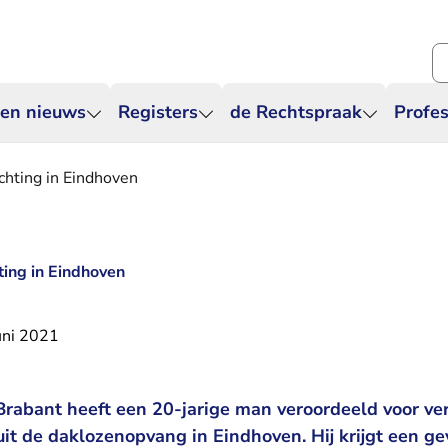
Zo
 en nieuws
Registers
de Rechtspraak
Profes
achting in Eindhoven
hting in Eindhoven
uni 2021
rabant heeft een 20-jarige man veroordeeld voor ve
uit de daklozenopvang in Eindhoven. Hij krijgt een g