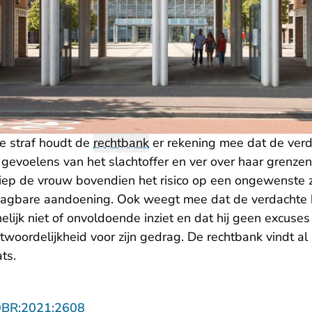
de straf houdt de
rechtbank
er rekening mee dat de verda
gevoelens van het slachtoffer en ver over haar grenzen
iep de vrouw bovendien het risico op een ongewenste
aagbare aandoening. Ook weegt mee dat de verdachte 
lijk niet of onvoldoende inziet en dat hij geen excuse
woordelijkheid voor zijn gedrag. De rechtbank vindt al 
ats.
- U verlaat Rechtspraak.nl
OBR:2021:2608