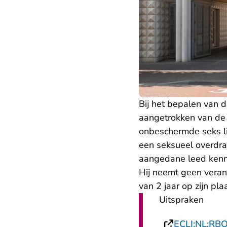
Bij het bepalen van 
aangetrokken van de 
onbeschermde seks l
een seksueel overdr
aangedane leed kenne
Hij neemt geen verant
van 2 jaar op zijn pla
Uitspraken
ECLI:NL:RB