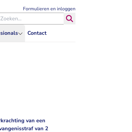
- U verlaat Rechtspraak.nl
Formulieren en inloggen
eken binnen de Rechtspraak
Zoeken
sionals
Contact
rkrachting van een
evangenisstraf van 2