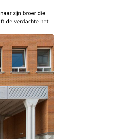
naar zijn broer die
ft de verdachte het