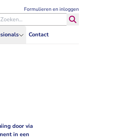
- U verlaat Rechtspraak.nl
Formulieren en inloggen
eken binnen de Rechtspraak
Zoeken
sionals
Contact
iing door via
oment in een