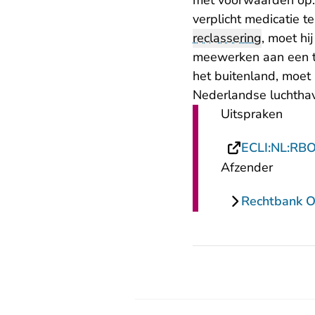
met voorwaarden op.
verplicht medicatie t
reclassering
, moet hi
meewerken aan een ti
het buitenland, moet 
Nederlandse luchtha
Uitspraken
ECLI:NL:RB
Afzender
Rechtbank O