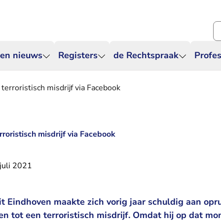
Zo
 en nieuws
Registers
de Rechtspraak
Profes
 terroristisch misdrijf via Facebook
rroristisch misdrijf via Facebook
juli 2021
t Eindhoven maakte zich vorig jaar schuldig aan opru
n tot een terroristisch misdrijf. Omdat hij op dat m