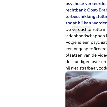
psychose verkeerde, 
rechtbank Oost-Brab
terbeschikkingstell
zodat hij kan worden
De
verdachte
zette i
videoboodschappen hee
Volgens een psychiate
een ongespecificeerde
plaatsen van de vide
deskundigen over en
hij niet strafbaar, z