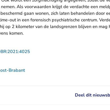
 Ook wordt een zorgmachtiging afgegeven, zodat de v
e nemen. Als voorwaarden krijgt de verdachte een meldp
j beschermd gaan wonen, zich laten behandelen door ee
me-out in een forensisch psychiatrische centrum. Verde
hij op 2 kilometer van de landsgrenzen blijven en mag h
vens komen.
- U verlaat Rechtspraak.nl
OBR:2021:4025
ost-Brabant
Deel dit nieuwsb