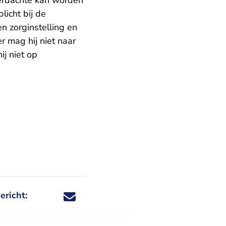
erdachte kan worden
licht bij de
n zorginstelling en
r mag hij niet naar
ij niet op
ericht:
Deel dit nieuwsbericht via X - U verlaat Rechtspraa
Deel dit nieuwsbericht via Facebook - U verlaat
Deel dit nieuwsbericht via e-mail
Deel dit nieuwsbericht via LinkedIn - U v