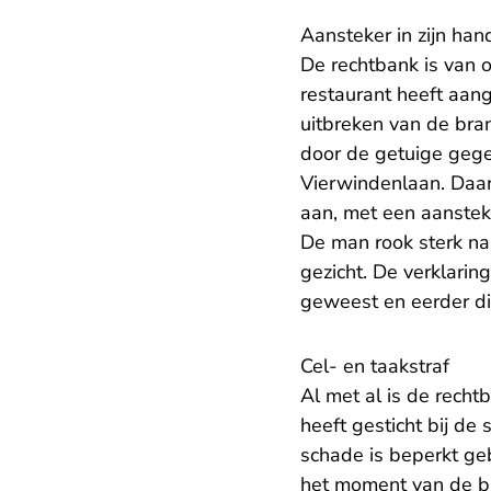
Aansteker in zijn han
De rechtbank is van 
restaurant heeft aan
uitbreken van de br
door de getuige geg
Vierwindenlaan. Daar
aan, met een aansteke
De man rook sterk na
gezicht. De verklari
geweest en eerder di
Cel- en taakstraf
Al met al is de rech
heeft gesticht bij d
schade is beperkt ge
het moment van de br