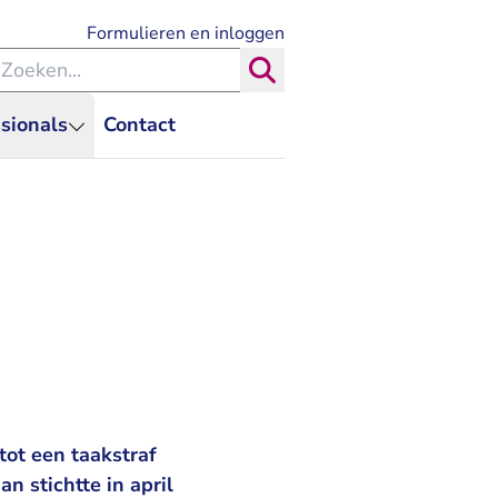
- U verlaat Rechtspraak.nl
Formulieren en inloggen
eken binnen de Rechtspraak
Zoeken
sionals
Contact
tot een taakstraf
 stichtte in april