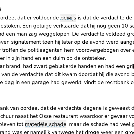
d
oordeel dat er voldoende
bewijs
is dat de verdachte de 
gestoken. Een getuige verklaarde dat hij nog geen 10 s
and een man zag weggelopen. De verdachte voldeed gr
even signalement toen hij later op de avond werd aan
 troffen de politieagenten hem voorovergebogen over 
r in zijn hand en een duim op de ontsteker.
ar brand, had zwart geblakerde handen en had een grijz
ng van de verdachte dat dit kwam doordat hij die avond
e dag in een garage had gewerkt, vindt de rechtbank 
tbank van oordeel dat de verdachte degene is geweest di
e schuur naast het Osse restaurant waardoor er gevaar 
bleven tot
materiële schade
, maar de schade had veel g
and was er namelijk vanwege het droge weer een groot