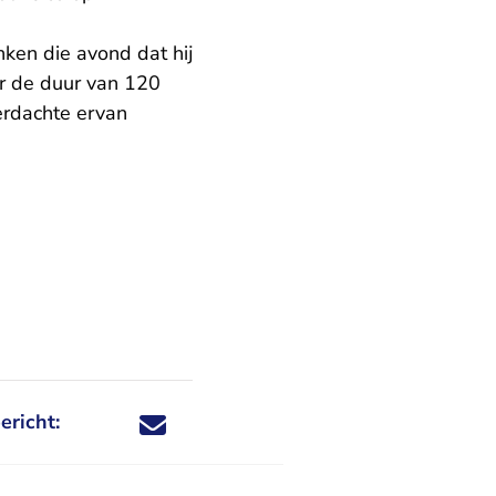
nken die avond dat hij
r de duur van 120
erdachte ervan
ericht:
Deel dit nieuwsbericht via X - U verlaat Rechtspraa
Deel dit nieuwsbericht via Facebook - U verlaat
Deel dit nieuwsbericht via e-mail
Deel dit nieuwsbericht via LinkedIn - U v