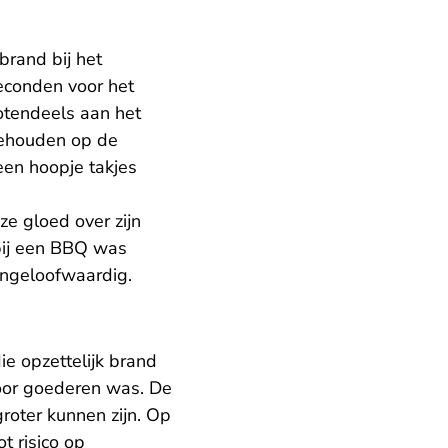
brand bij het
econden voor het
otendeels aan het
gehouden op de
een hoopje takjes
e gloed over zijn
 bij een BBQ was
ongeloofwaardig.
e opzettelijk brand
voor goederen was. De
roter kunnen zijn. Op
 risico op