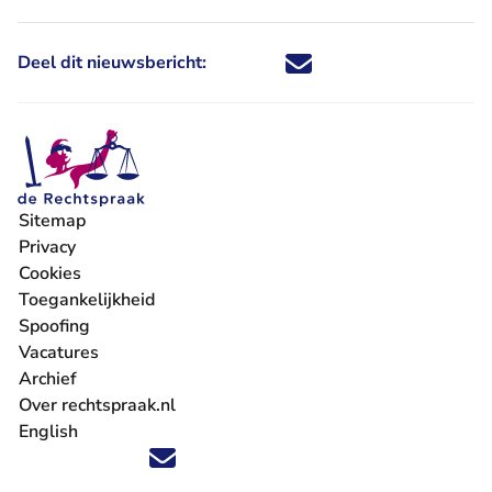
Deel dit nieuwsbericht:
Deel dit nieuwsbericht via X - U 
Deel dit nieuwsbericht via Fa
Deel dit nieuwsbericht via
Deel dit nieuwsbericht
Sitemap
Privacy
Cookies
Toegankelijkheid
Spoofing
Vacatures
- U verlaat Rechtspraak.nl
Archief
Over rechtspraak.nl
English
Volg ons op X (Twitter) - U verlaat Rechtspraak.nl
Volg ons op Facebook - U verlaat Rechtspraak.nl
Volg ons op Instagram - U verlaat Rechtspraak.nl
Volg ons op Youtube - U verlaat Rechtspraak.nl
Volg ons op LinkedIn - U verlaat Rechtspraak.n
'Blijf op de hoogte' nieuwsbrief - U verlaat