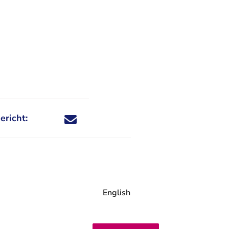
ericht:
Deel dit nieuwsbericht via X - U verlaat Rechtspraa
Deel dit nieuwsbericht via Facebook - U verlaat
Deel dit nieuwsbericht via e-mail
Deel dit nieuwsbericht via LinkedIn - U v
English