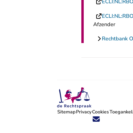
ECLI:NL:RB
ECLI:NL:RB
Afzender
Rechtbank O
Sitemap
Privacy
Cookies
Toegankeli
Volg ons op X (Twitter) - U verlaat
Volg ons op Facebook - U verlaa
Volg ons op Instagram - U ve
Volg ons op Youtube - U 
Volg ons op LinkedIn -
'Blijf op de hoogte