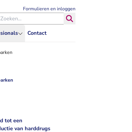
- U verlaat Rechtspraak.nl
Formulieren en inloggen
eken binnen de Rechtspraak
Zoeken
sionals
Contact
parken
parken
d tot een
ductie van harddrugs