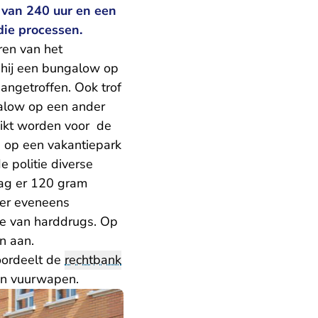
f van 240 uur en een
die processen.
ren van het
 hij een bungalow op
angetroffen. Ook trof
ngalow op een ander
uikt worden voor de
n op een vakantiepark
 politie diverse
lag er 120 gram
ter eveneens
ie van harddrugs. Op
n aan.
roordeelt de
rechtbank
en vuurwapen.