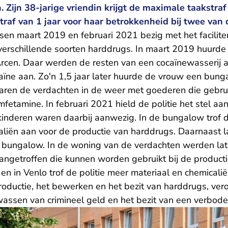
 Zijn 38-jarige vriendin krijgt de maximale taakstra
traf van 1 jaar voor haar betrokkenheid bij twee van 
sen maart 2019 en februari 2021 bezig met het facilite
verschillende soorten harddrugs. In maart 2019 huurde
Arcen. Daar werden de resten van een cocaïnewasserij a
ocaïne aan. Zo'n 1,5 jaar later huurde de vrouw een bu
aren de verdachten in de weer met goederen die gebr
fetamine. In februari 2021 hield de politie het stel aa
inderen waren daarbij aanwezig. In de bungalow trof de
aliën aan voor de productie van harddrugs. Daarnaast 
 bungalow. In de woning van de verdachten werden la
angetroffen die kunnen worden gebruikt bij de product
en in Venlo trof de politie meer materiaal en chemicalië
 productie, het bewerken en het bezit van harddrugs, ve
assen van crimineel geld en het bezit van een verbod