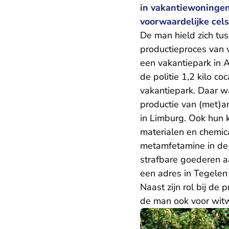
in vakantiewoningen.
voorwaardelijke cels
De man hield zich tus
productieproces van 
een vakantiepark in 
de politie 1,2 kilo c
vakantiepark. Daar w
productie van (met)am
in Limburg. Ook hun k
materialen en chemic
metamfetamine in de
strafbare goederen a
een adres in Tegelen 
Naast zijn rol bij de
de man ook voor witw