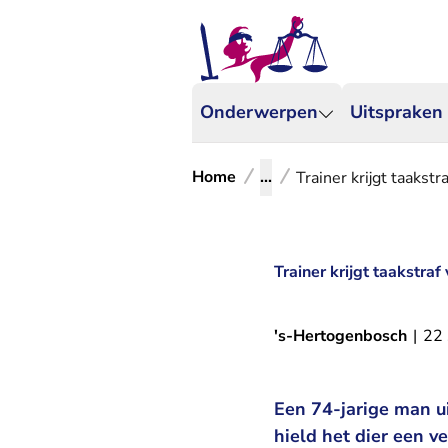
Onderwerpen
Uitspraken
Home
...
Trainer krijgt taakst
Trainer krijgt taakstra
's-Hertogenbosch
|
22
Een 74-jarige man ui
hield het dier een v