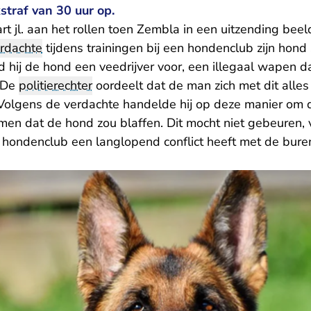
straf van 30 uur op.
t jl. aan het rollen toen Zembla in een uitzending be
rdachte
tijdens trainingen bij een hondenclub zijn hond
d hij de hond een veedrijver voor, een illegaal wapen da
 De
politierechter
oordeelt dat de man zich met dit alle
Volgens de verdachte handelde hij op deze manier om d
men dat de hond zou blaffen. Dit mocht niet gebeuren, 
n hondenclub een langlopend conflict heeft met de bure