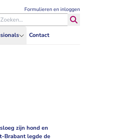
- U verlaat Rechtspraak.nl
Formulieren en inloggen
eken binnen de Rechtspraak
Zoeken
sionals
Contact
 sloeg zijn hond en
st-Brabant legde de