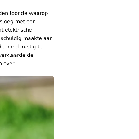
elden toonde waarop
 sloeg met een
t elektrische
s schuldig maakte aan
e hond 'rustig te
verklaarde de
n over