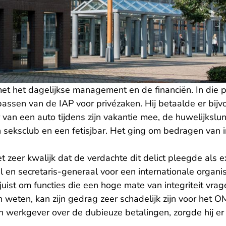
t het dagelijkse management en de financiën. In die pe
passen van de IAP voor privézaken. Hij betaalde er bij
r van een auto tijdens zijn vakantie mee, de huwelijkslun
 seksclub en een fetisjbar. Het ging om bedragen van i
t zeer kwalijk dat de verdachte dit delict pleegde als ex-
en secretaris-generaal voor een internationale organisa
 juist om functies die een hoge mate van integriteit vra
weten, kan zijn gedrag zeer schadelijk zijn voor het O
ijn werkgever over de dubieuze betalingen, zorgde hij e