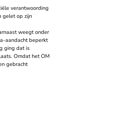
nciële verantwoording
 gelet op zijn
arnaast weegt onder
dia-aandacht beperkt
g ging dat is
plaats. Omdat het OM
en gebracht