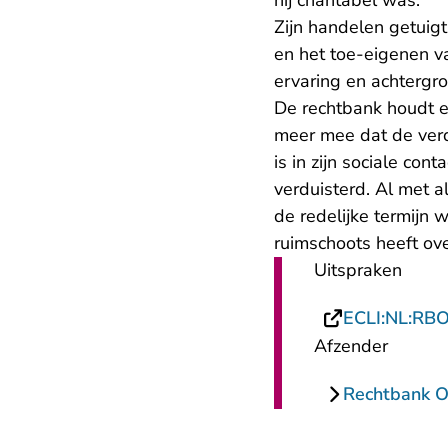
hij chantabel was.
Zijn handelen getuigt
en het toe-eigenen va
ervaring en achtergr
De rechtbank houdt 
meer mee dat de verd
is in zijn sociale co
verduisterd. Al met a
de redelijke termijn
ruimschoots heeft ov
Uitspraken
ECLI:NL:RB
Afzender
Rechtbank O