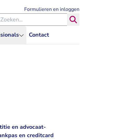
- U verlaat Rechtspraak.nl
Formulieren en inloggen
eken binnen de Rechtspraak
Zoeken
sionals
Contact
titie en advocaat-
bankpas en creditcard