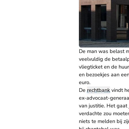
De man was belast me
veelvuldig de betaal
vliegticket en de huu
en bezoekjes aan een
euro.
De
rechtbank
vindt he
ex-advocaat-generaal 
van justitie. Het gaat
verdachte zou moeten 
niets te melden bij z