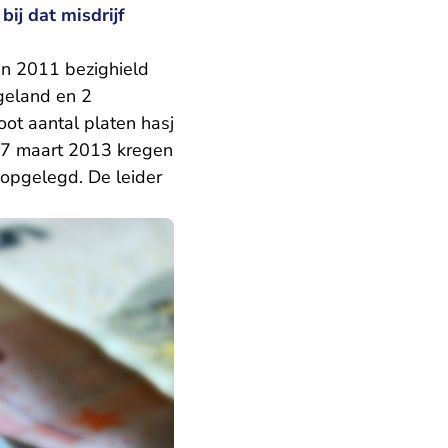
ij dat misdrijf
en 2011 bezighield
geland en 2
oot aantal platen hasj
p 7 maart 2013 kregen
 opgelegd. De leider