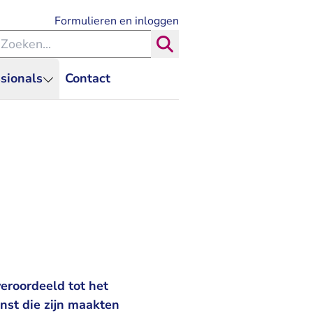
- U verlaat Rechtspraak.nl
Formulieren en inloggen
eken binnen de Rechtspraak
Zoeken
sionals
Contact
eroordeeld tot het
inst die zijn maakten