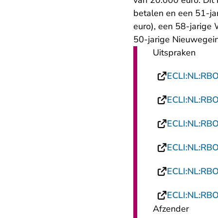
van 20.000 euro. Dit
betalen en een 51-ja
euro), een 58-jarige
50-jarige Nieuwegein
Uitspraken
ECLI:NL:RB
ECLI:NL:RB
ECLI:NL:RB
ECLI:NL:RB
ECLI:NL:RB
ECLI:NL:RB
Afzender