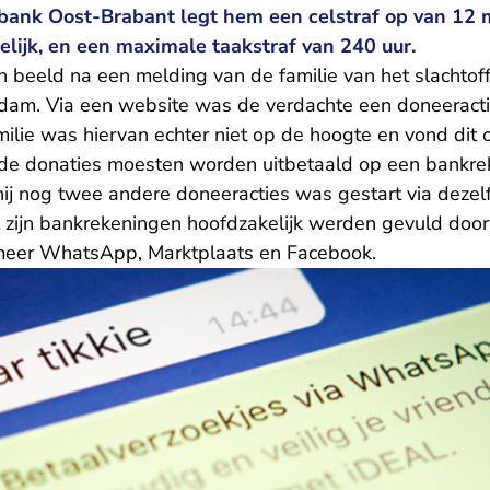
bank Oost-Brabant legt hem een celstraf op van 12
ijk, en een maximale taakstraf van 240 uur.
 beeld na een melding van de familie van het slachtoff
erdam. Via een website was de verdachte een doneeracti
milie was hiervan echter niet op de hoogte en vond dit o
 de donaties moesten worden uitbetaald op een bankr
hij nog twee andere doneeracties was gestart via dezel
 zijn bankrekeningen hoofdzakelijk werden gevuld door
 meer WhatsApp, Marktplaats en Facebook.