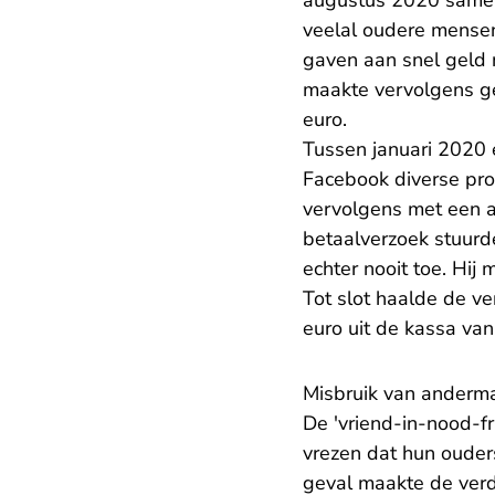
augustus 2020 samen
veelal oudere mensen.
gaven aan snel geld 
maakte vervolgens ge
euro.
Tussen januari 2020 
Facebook diverse pro
vervolgens met een a
betaalverzoek stuurd
echter nooit toe. Hij
Tot slot haalde de v
euro uit de kassa va
Misbruik van anderm
De 'vriend-in-nood-f
vrezen dat hun ouder
geval maakte de verda