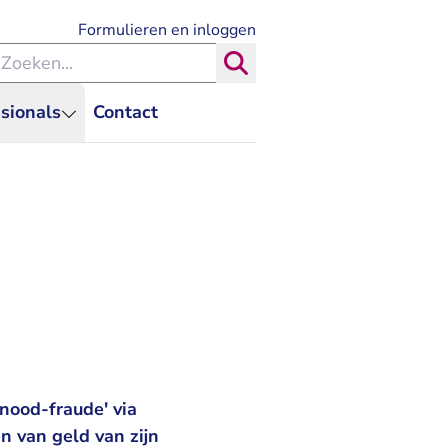
- U verlaat Rechtspraak.nl
Formulieren en inloggen
eken binnen de Rechtspraak
Zoeken
sionals
Contact
nood-fraude' via
n van geld van zijn