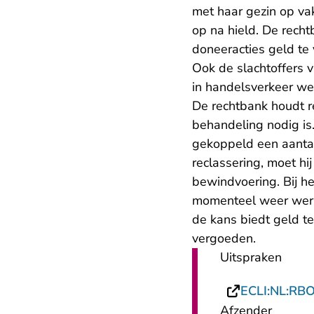
met haar gezin op va
op na hield. De rech
doneeracties geld te
Ook de slachtoffers v
in handelsverkeer w
De rechtbank houdt r
behandeling nodig is
gekoppeld een aantal
reclassering, moet hi
bewindvoering. Bij h
momenteel weer werk 
de kans biedt geld te
vergoeden.
Uitspraken
ECLI:NL:RB
Afzender