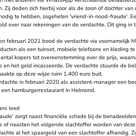
 met anderen via WhatsApp verschillende betaalverzo
 Zij deden zich hierbij voor als de zoon of dochter van
nodig te hebben, zogeheten 'vriend-in-nood-fraude'. 
ld over naar rekeningen van de verdachte. Dit ging in 
en februari 2021 bood de verdachte via voornamelijk M
ducten als een tuinset, mobiele telefoons en kleding t
antal kopers tot overeenstemming over de prijs, waarna
e en het geld incasseerde. De verdachte stuurde de be
 maakte op deze wijze ruim 1.400 euro buit.
erdachte in februari 2020 als assistent-manager een b
n een hamburgerrestaurant in Helmond.
ans leed
raude' zorgt naast financiële schade bij de benadeelde
s of naasten het volgende slachtoffer worden van deze 
chte al het spaargeld van een slachtoffer afhandig. Zij