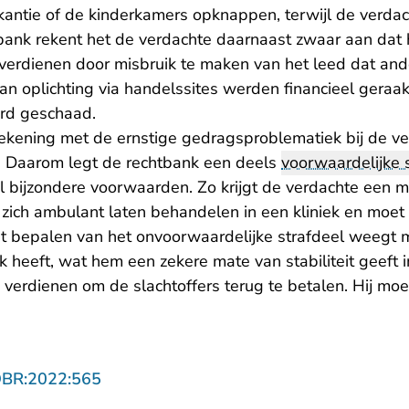
kantie of de kinderkamers opknappen, terwijl de verdac
tbank rekent het de verdachte daarnaast zwaar aan dat 
 verdienen door misbruik te maken van het leed dat and
an oplichting via handelssites werden financieel geraa
erd geschaad.
ekening met de ernstige gedragsproblematiek bij de v
. Daarom legt de rechtbank een deels
voorwaardelijke s
 bijzondere voorwaarden. Zo krijgt de verdachte een me
j zich ambulant laten behandelen in een kliniek en moe
et bepalen van het onvoorwaardelijke strafdeel weegt 
heeft, wat hem een zekere mate van stabiliteit geeft i
 verdienen om de slachtoffers terug te betalen. Hij moe
- U verlaat Rechtspraak.nl
OBR:2022:565