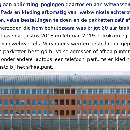
g aan oplichting, pogingen daartoe en aan witwassen.
, iPads en kleding afkomstig van webwinkels achtero
n, valse bestellingen te doen en de pakketten zelf af
merzoden die hem behulpzaam was krijgt 60 uur taaks
ussen augustus 2018 en februari 2019 betrokken bij 
s van webwinkels. Vervolgens werden bestellingen gepla
 pakketten bezorgd bij valse adressen of afhaalpunte
 onder andere laptops, een telefoon, parfums en kledi
ld bij het afhaalpunt.