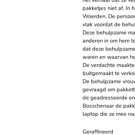
het verhaal dat ze v
pakketjes niet af. In
Woerden. De persoon v
vlak voordat de beh
Deze behulpzame ma
anderen in om hem te
dat deze behulpzame 
waren en waarvan he
De verdachte maakte 
buitgemaakt te verko
De behulpzame vrouw
gevraagd om pakkette
de geadresseerde en
Bosschenaar de pakke
laptop die ze mee na
Geraffineerd