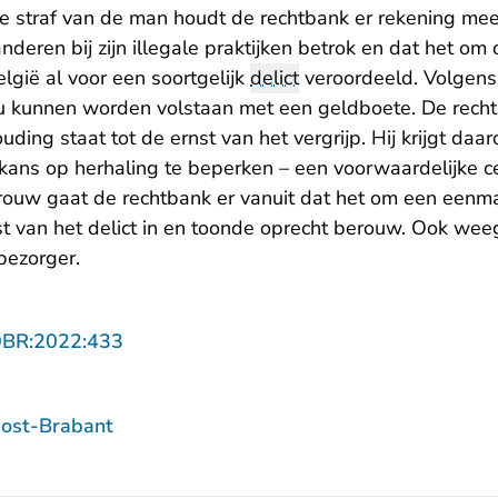
e straf van de man houdt de rechtbank er rekening mee 
anderen bij zijn illegale praktijken betrok en dat het o
elgië al voor een soortgelijk
delict
veroordeeld. Volgens
 kunnen worden volstaan met een geldboete. De recht
houding staat tot de ernst van het vergrijp. Hij krijgt da
kans op herhaling te beperken – een voorwaardelijke ce
vrouw gaat de rechtbank er vanuit dat het om een eenma
st van het delict in en toonde oprecht berouw. Ook wee
bezorger.
- U verlaat Rechtspraak.nl
OBR:2022:433
ost-Brabant