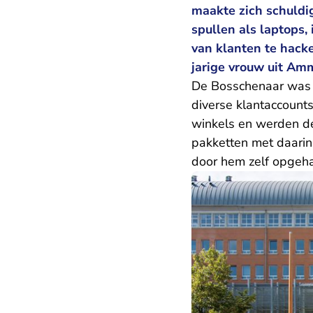
maakte zich schuldi
spullen als laptops
van klanten te hacke
jarige vrouw uit Am
De Bosschenaar was t
diverse klantaccount
winkels en werden de
pakketten met daarin
door hem zelf opgehaa