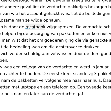
erkeerd bezorgd waren. De bewoner kreeg echter argwa
 het andere geval liet de verdachte pakketjes bezorgen bi
an wie het account gehackt was, liet de bestellingen e
ulpzame man ze wilde ophalen.
n is door de
rechtbank
vrijgesproken. De verdachte sch
 helpen bij de bezorging van pakketten en er kon niet
man wist dat het om goederen ging die via gehackte 
t de bedoeling was om die achterover te drukken.
zich verder schuldig aan witwassen door de dure goede
pen.
 was een collega van de verdachte en werd in januar
n achter te houden. De eerste keer scande zij 3 pakket
 nam de pakketten vervolgens mee naar haar huis. Daa
tten met laptops en een telefoon op. Een tweede kee
ar huis nam en later aan de verdachte gaf.