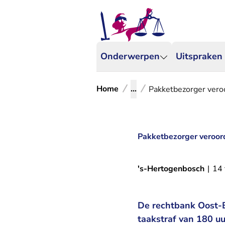
Onderwerpen
Uitspraken
Home
...
Pakketbezorger veroo
Pakketbezorger veroord
's-Hertogenbosch
|
14 
De rechtbank Oost-B
taakstraf van 180 u