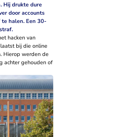
 Hij drukte dure
ver door accounts
 te halen. Een 30-
traf.
het hacken van
atst bij die online
n. Hierop werden de
ng achter gehouden of