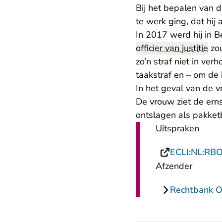
Bij het bepalen van d
te werk ging, dat hij 
In 2017 werd hij in B
officier van justitie
zou
zo’n straf niet in ver
taakstraf en – om de 
In het geval van de 
De vrouw ziet de ern
ontslagen als pakket
Uitspraken
ECLI:NL:RB
Afzender
Rechtbank O