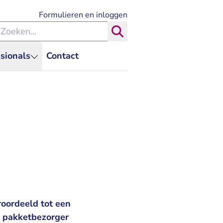
- U verlaat Rechtspraak.nl
Formulieren en inloggen
eken binnen de Rechtspraak
Zoeken
sionals
Contact
oordeeld tot een
e pakketbezorger