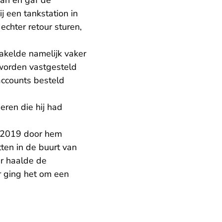
an en gaf de
j een tankstation in
chter retour sturen,
akelde namelijk vaker
 worden vastgesteld
accounts besteld
ren die hij had
i 2019 door hem
ten in de buurt van
r haalde de
r ging het om een