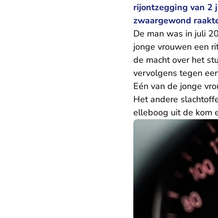
rijontzegging van 2 
zwaargewond raakte
De man was in juli 2
jonge vrouwen een ritj
de macht over het st
vervolgens tegen een 
Eén van de jonge vro
Het andere slachtoff
elleboog uit de kom 