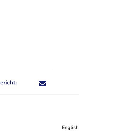
ericht:
Deel dit nieuwsbericht via X - U verlaat Rechtspraa
Deel dit nieuwsbericht via Facebook - U verlaat
Deel dit nieuwsbericht via e-mail
Deel dit nieuwsbericht via LinkedIn - U v
English