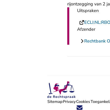
rijontzegging van 2 ja
Uitspraken
ECLI:NL:RB
Afzender
Rechtbank O
Sitemap
Privacy
Cookies
Toegankeli
Volg ons op X (Twitter) - U verlaat
Volg ons op Facebook - U verlaa
Volg ons op Instagram - U ve
Volg ons op Youtube - U 
Volg ons op LinkedIn -
'Blijf op de hoogte