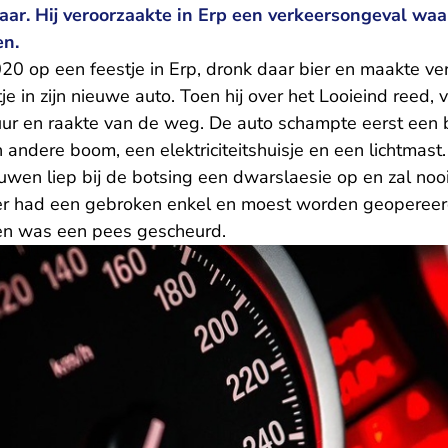
jaar. Hij veroorzaakte in Erp een verkeersongeval waa
n.
020 op een feestje in Erp, dronk daar bier en maakte v
e in zijn nieuwe auto. Toen hij over het Looieind reed, v
uur en raakte van de weg. De auto schampte eerst een
andere boom, een elektriciteitshuisje en een lichtmast.
uwen liep bij de botsing een dwarslaesie op en zal noo
er had een gebroken enkel en moest worden geopereer
en was een pees gescheurd.