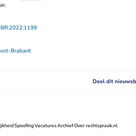
ar.
- U verlaat Rechtspraak.nl
OBR:2022:1199
ost-Brabant
Deel dit nieuwsb
jkheid
Spoofing
Vacatures
Archief
Over rechtspraak.nl
- U verlaat Rechtspraak.nl
 Rechtspraak.nl
t Rechtspraak.nl
rlaat Rechtspraak.nl
verlaat Rechtspraak.nl
 U verlaat Rechtspraak.nl
' nieuwsbrief - U verlaat Rechtspraak.nl