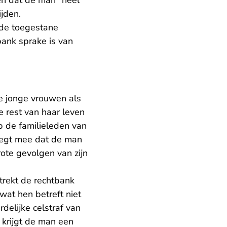
en dat de man "heel
ijden.
 de toegestane
bank sprake is van
ee jonge vrouwen als
e rest van haar leven
p de familieleden van
weegt mee dat de man
rote gevolgen van zijn
trekt de rechtbank
wat hen betreft niet
delijke celstraf van
 krijgt de man een