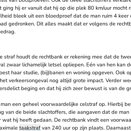
sis van botsproeven. Ook de twee slachtoffers verklar
ging hij er vanuit dat hij op die plek 80 km/uur mocht r
lheid bleek uit een bloedproef dat de man ruim 4 keer
had gedronken. Dit alles maakt dat er volgens de recht
jgedrag.
de straf houdt de rechtbank er rekening mee dat de tw
l zwaar lichamelijk letsel opliepen. Eén van hen kan d
oest haar studie, (bij)banen en woning opgeven. Ook o
t het verkeersongeval nog altijd grote impact. Verder 
ersdelict beging en dat hij zich zeer bewust is van de g
man een geheel voorwaardelijke celstraf op. Hierbij be
ng van de beide slachtoffers, die aangaven dat de man 
r wat hij heeft gedaan. De rechtbank vindt een voorwaar
maximale
taakstraf
van 240 uur op zijn plaats. Daarnaast