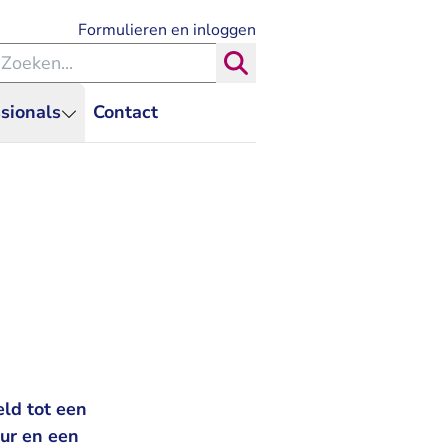
- U verlaat Rechtspraak.nl
Formulieren en inloggen
eken binnen de Rechtspraak
Zoeken
sionals
Contact
ld tot een
ur en een