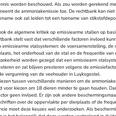
ennis worden beschouwd. Als zou worden gerekend me
an neemt de ammoniakemissie toe. De rechtbank kan nie
oename ook zal leiden tot een toename van stikstofdepo
ok de algemene kritiek op emissiearme stallen op bas
tbank stelt vast dat verschillende factoren invloed ku
 emissiearme stalsystemen: de voersamenstelling, de
laats, het onderhoud van de stal en de frequentie van 
zekerheid worden gezegd dat een emissiearm stalsyste
esteren en zal blijven presteren volgens de emissiefact
 de vergunning van de veehouder in Luyksgestel.
kiezen tussen verschillende manieren om de ammoniake
ld voor kiezen om 18 dieren minder te gaan houden. Dan
ctor geen invloed. Er zijn ook andere beschermingsmaa
chriften over de oppervlakte per dierplaats of de frequ
incie moet deze keuzes wel onderzoeken. Als bescher