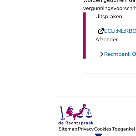
worden getroffen, dan
vergunningsvoorschrif
Uitspraken
ECLI:NL:RB
Afzender
Rechtbank O
Sitemap
Privacy
Cookies
Toegankeli