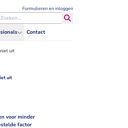
- U verlaat Rechtspraak.nl
Formulieren en inloggen
eken binnen de Rechtspraak
Zoeken
sionals
Contact
niet uit
et uit
en voor minder
estelde factor