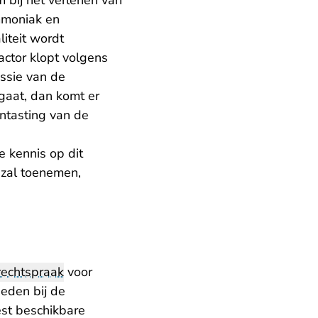
 bij het verlenen van
mmoniak en
iteit wordt
factor klopt volgens
issie van de
gaat, dan komt er
ntasting van de
e kennis op dit
 zal toenemen,
rechtspraak
voor
heden bij de
est beschikbare