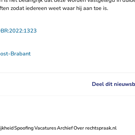
 is het belangrijk dat deze worden vastgelegd in duide
ten zodat iedereen weet waar hij aan toe is.
- U verlaat Rechtspraak.nl
OBR:2022:1323
ost-Brabant
Deel dit nieuwsb
jkheid
Spoofing
Vacatures
Archief
Over rechtspraak.nl
- U verlaat Rechtspraak.nl