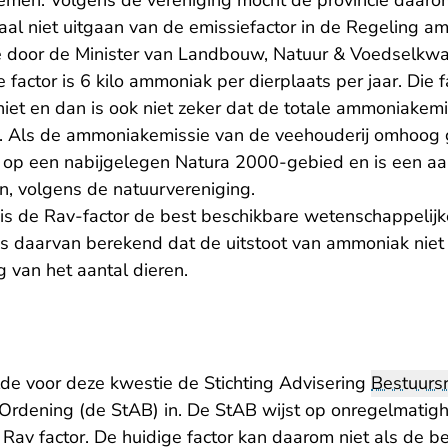
emen. Volgens de vereniging mocht de provincie daarom
al niet uitgaan van de emissiefactor in de Regeling a
ie door de Minister van Landbouw, Natuur & Voedselkwal
 factor is 6 kilo ammoniak per dierplaats per jaar. Die 
niet en dan is ook niet zeker dat de totale ammoniakem
n. Als de ammoniakemissie van de veehouderij omhoog 
 op een nabijgelegen Natura 2000-gebied en is een aa
en, volgens de natuurvereniging.
 is de Rav-factor de best beschikbare wetenschappelijk
s daarvan berekend dat de uitstoot van ammoniak niet
 van het aantal dieren.
de voor deze kwestie de Stichting Advisering
Bestuurs
e Ordening (de StAB) in. De StAB wijst op onregelmatig
 Rav factor. De huidige factor kan daarom niet als de b