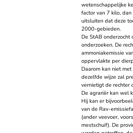
wetenschappelijke k
factor van 7 kilo, d
uitsluiten dat deze t
2000-gebieden.
De StAB onderzocht o
onderzoeken. De rech
ammoniakemissie van
oppervlakte per dierp
Daarom kan niet met 
dezelfde wijze zal pr
vernietigt de rechter
De agrariër kan wel 
Hij kan er bijvoorbee
van de Rav-emissiefa
(ander veevoer, voors
mestschuif). De prov