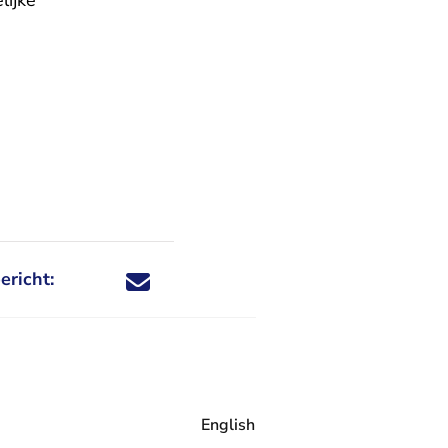
lijke
ericht:
Deel dit nieuwsbericht via X - U verlaat Rechtspraa
Deel dit nieuwsbericht via Facebook - U verlaat
Deel dit nieuwsbericht via e-mail
Deel dit nieuwsbericht via LinkedIn - U v
English