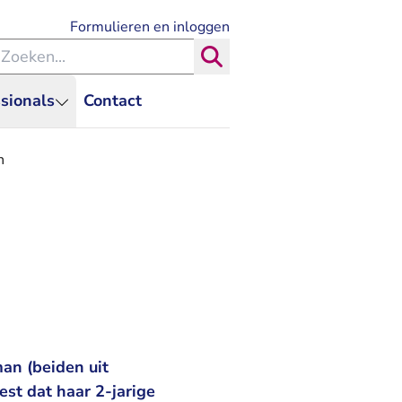
- U verlaat Rechtspraak.nl
Formulieren en inloggen
eken binnen de Rechtspraak
Zoeken
sionals
Contact
n
an (beiden uit
est dat haar 2-jarige