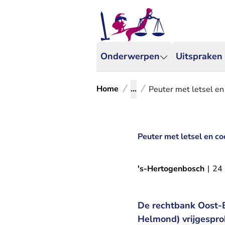
Onderwerpen
Uitspraken
Home
...
Peuter met letsel en
Peuter met letsel en co
's-Hertogenbosch
|
24
De rechtbank Oost-B
Helmond) vrijgesprok