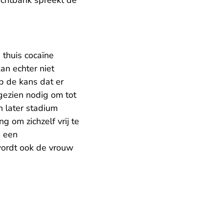
rechtbank spreekt de
 thuis cocaïne
an echter niet
p de kans dat er
 gezien nodig om tot
 later stadium
g om zichzelf vrij te
m een
wordt ook de vrouw