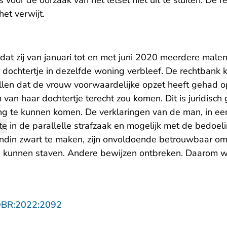
s voor de oorzaak van het letsel niet uit te sluiten. De 
het verwijt.
at zij van januari tot en met juni 2020 meerdere malen
r dochtertje in dezelfde woning verbleef. De rechtbank k
ellen dat de vrouw voorwaardelijke opzet heeft gehad o
m van haar dochtertje terecht zou komen. Dit is juridisch
g te kunnen komen. De verklaringen van de man, in een
te
in de parallelle strafzaak en mogelijk met de bedoelin
riendin zwart te maken, zijn onvoldoende betrouwbaar o
e kunnen staven. Andere bewijzen ontbreken. Daarom 
- U verlaat Rechtspraak.nl
OBR:2022:2092