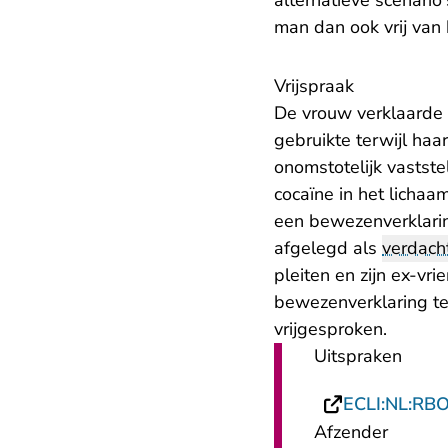
alternatieve scenario'
man dan ook vrij van 
Vrijspraak
De vrouw verklaarde d
gebruikte terwijl haa
onomstotelijk vastst
cocaïne in het lichaa
een bewezenverklarin
afgelegd als
verdach
pleiten en zijn ex-v
bewezenverklaring t
vrijgesproken.
Uitspraken
ECLI:NL:RB
Afzender